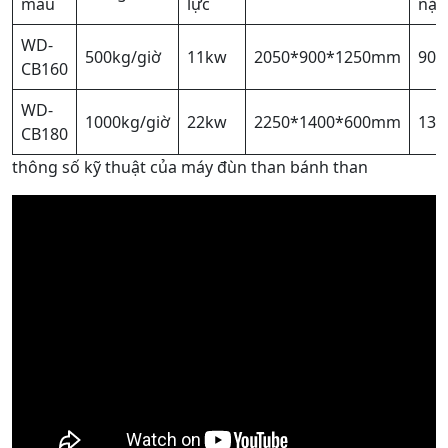
mẫu
lực
nặn
WD-
500kg/giờ
11kw
2050*900*1250mm
900
CB160
WD-
1000kg/giờ
22kw
2250*1400*600mm
130
CB180
thông số kỹ thuật của máy đùn than bánh than