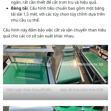
ngăn, rất cần thiết để cắt trơn tru và hiệu quả.
Băng tải
. Cấu hình tiêu chuẩn bao gồm một băng
tải dài 1,5 mét, với các tùy chọn tùy chỉnh dựa trên
nhu cầu cụ thể.
Cấu hình này đảm bảo việc cắt và vận chuyển than hiệu
quả cho các cơ sở sản xuất khác nhau.
Vách ngăn được dùng để kiểm
Máy cắt than bánh than khối
soát tốc độ của than bánh