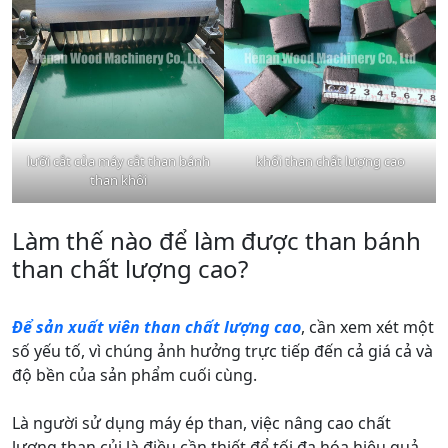
lưỡi cắt của máy cắt than bánh
khối than chất lượng cao
than khối
Làm thế nào để làm được than bánh
than chất lượng cao?
Để sản xuất viên than chất lượng cao
, cần xem xét một
số yếu tố, vì chúng ảnh hưởng trực tiếp đến cả giá cả và
độ bền của sản phẩm cuối cùng.
Là người sử dụng máy ép than, việc nâng cao chất
lượng than củi là điều cần thiết để tối đa hóa hiệu quả