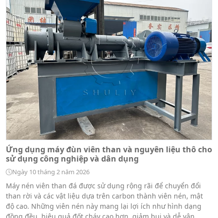
Ứng dụng máy đùn viên than và nguyên liệu thô cho
sử dụng công nghiệp và dân dụng
Ngày 10 tháng 2 năm 2026
Máy nén viên than đá được sử dụng rộng rãi để chuyển đổi
than rời và các vật liệu dựa trên carbon thành viên nén, mật
độ cao. Những viên nén này mang lại lợi ích như hình dạng
đồng đều, hiệu quả đốt cháy cao hơn, giảm bụi và dễ vận