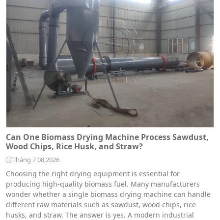
Can One Biomass Drying Machine Process Sawdust,
Wood Chips, Rice Husk, and Straw?
Tháng 7 08,2026
Choosing the right drying equipment is essential for
producing high-quality biomass fuel. Many manufacturers
wonder whether a single biomass drying machine can handle
different raw materials such as sawdust, wood chips, rice
husks, and straw. The answer is yes. A modern industrial