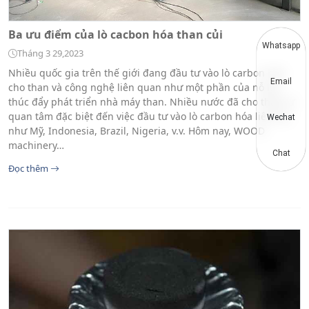
Ba ưu điểm của lò cacbon hóa than củi
Whatsapp
Tháng 3 29,2023
Nhiều quốc gia trên thế giới đang đầu tư vào lò carbon hóa
Email
cho than và công nghệ liên quan như một phần của nỗ lực
thúc đẩy phát triển nhà máy than. Nhiều nước đã cho thấy sự
quan tâm đặc biệt đến việc đầu tư vào lò carbon hóa liên tục,
Wechat
như Mỹ, Indonesia, Brazil, Nigeria, v.v. Hôm nay, WOOD
machinery…
Chat
Đọc thêm