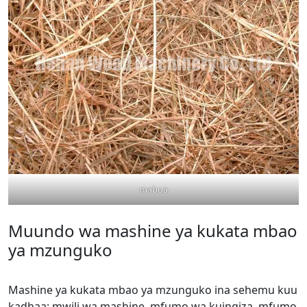
mabua
Muundo wa mashine ya kukata mbao
ya mzunguko
Mashine ya kukata mbao ya mzunguko ina sehemu kuu
kadhaa: mwili wa mashine, mfumo wa kuingiza, mfumo