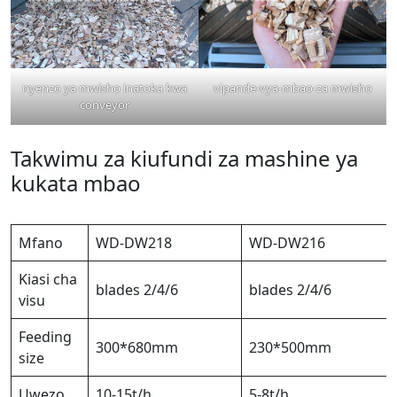
nyenzo ya mwisho inatoka kwa
vipande-vya-mbao-za mwisho
conveyor
Takwimu za kiufundi za mashine ya
kukata mbao
Mfano
WD-DW218
WD-DW216
Kiasi cha
blades 2/4/6
blades 2/4/6
visu
Feeding
300*680mm
230*500mm
size
Uwezo
10-15t/h
5-8t/h