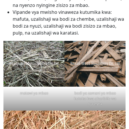
na nyenzo nyingine zisizo za mbao.
Vipande vya mwisho vinaweza kutumika kwa:
mafuta, uzalishaji wa bodi za chembe, uzalishaji wa
bodi za nyuzi, uzalishaji wa bodi zisizo za mbao,
pulp, na uzalishaji wa karatasi.
matawi ya mbao
bodi ya zamani ya mbao
kutoka kwa uharibifu wa
nyumba