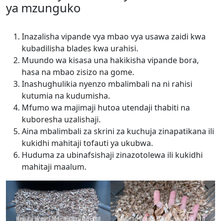
ya mzunguko
Inazalisha vipande vya mbao vya usawa zaidi kwa
kubadilisha blades kwa urahisi.
Muundo wa kisasa una hakikisha vipande bora,
hasa na mbao zisizo na gome.
Inashughulikia nyenzo mbalimbali na ni rahisi
kutumia na kudumisha.
Mfumo wa majimaji hutoa utendaji thabiti na
kuboresha uzalishaji.
Aina mbalimbali za skrini za kuchuja zinapatikana ili
kukidhi mahitaji tofauti ya ukubwa.
Huduma za ubinafsishaji zinazotolewa ili kukidhi
mahitaji maalum.