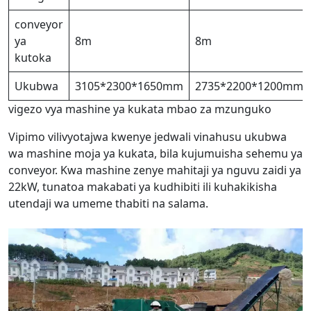
conveyor
ya
8m
8m
kutoka
Ukubwa
3105*2300*1650mm
2735*2200*1200mm
vigezo vya mashine ya kukata mbao za mzunguko
Vipimo vilivyotajwa kwenye jedwali vinahusu ukubwa
wa mashine moja ya kukata, bila kujumuisha sehemu ya
conveyor. Kwa mashine zenye mahitaji ya nguvu zaidi ya
22kW, tunatoa makabati ya kudhibiti ili kuhakikisha
utendaji wa umeme thabiti na salama.