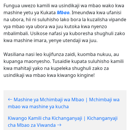
Fungua uwezo kamili wa usindikaji wa mbao wako kwa
mashine yetu ya Kukata
Mbao
. Imeundwa kwa ufanisi
na ubora, hii ni suluhisho lako bora la kuzalisha vipande
vya mbao vya ubora wa juu kutoka kwa nyenzo
mbalimbali. Usikose nafasi ya kuboresha shughuli zako
kwa mashine imara, yenye utendaji wa juu.
Wasiliana nasi leo kujifunza zaidi, kuomba nukuu, au
kupanga maonyesho. Tusaidie kupata suluhisho kamili
kwa mahitaji yako na kupeleka shughuli zako za
usindikaji wa mbao kwa kiwango kingine!
Mashine ya Mchimbaji wa Mbao | Mchimbaji wa
mbao wa mashine ya kucha
Kiwango Kamili cha Kichanganyaji | Kichanganyaji
cha Mbao za Viwanda