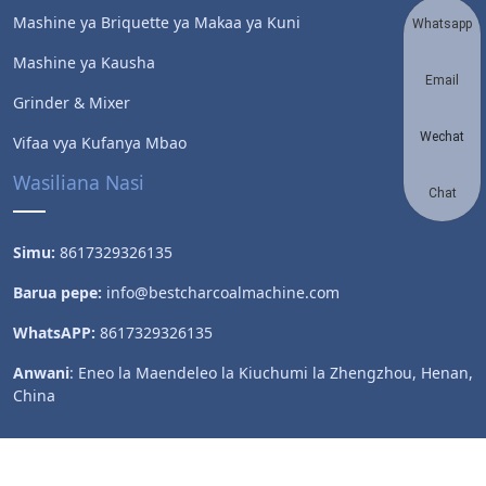
Mashine ya Briquette ya Makaa ya Kuni
Whatsapp
Mashine ya Kausha
Email
Grinder & Mixer
Wechat
Vifaa vya Kufanya Mbao
Wasiliana Nasi
Chat
Simu:
8617329326135
Barua pepe:
info@bestcharcoalmachine.com
WhatsAPP:
8617329326135
Send
Anwani
: Eneo la Maendeleo la Kiuchumi la Zhengzhou, Henan,
China
Haki miliki © 2022 Henan Wood Machinery Co., Ltd