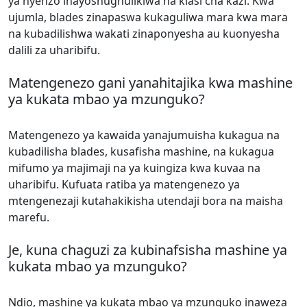
ya nyenzo inayoshughulikiwa na kiasi cha kazi. Kwa
ujumla, blades zinapaswa kukaguliwa mara kwa mara
na kubadilishwa wakati zinaponyesha au kuonyesha
dalili za uharibifu.
Matengenezo gani yanahitajika kwa mashine
ya kukata mbao ya mzunguko?
Matengenezo ya kawaida yanajumuisha kukagua na
kubadilisha blades, kusafisha mashine, na kukagua
mifumo ya majimaji na ya kuingiza kwa kuvaa na
uharibifu. Kufuata ratiba ya matengenezo ya
mtengenezaji kutahakikisha utendaji bora na maisha
marefu.
Je, kuna chaguzi za kubinafsisha mashine ya
kukata mbao ya mzunguko?
Ndio, mashine ya kukata mbao ya mzunguko inaweza