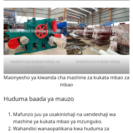
mashine ya kukata mbao za
mashine ya kukata mbao
mzunguko
Maonyesho ya kiwanda cha mashine za kukata mbao za
mbao
Huduma baada ya mauzo
Mafunzo juu ya usakinishaji na uendeshaji wa
mashine ya kukata mbao ya mzunguko.
Wahandisi wanaopatikana kwa huduma za