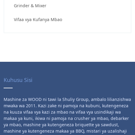
Grinder & Mixer
Vifaa vya Kufanya Mbao
Kuhusu Sisi
Mashine za WOOD ni tawi la Shuliy Group, ambalo lilianzishwa
mwaka wa 2011. Kazi zake ni pamoja na kubuni, kutengeneza
na kuuza vifaa vya kazi za mbao na vifaa vya usindikaji wa
makaa ya kuni, ikiwa ni pamoja na crusher ya mbao, debarker
ya mbao, mashine ya kutengeneza briquette ya sawdust,
mashine ya kutengeneza makaa ya BBQ, mistari ya uzalishaji