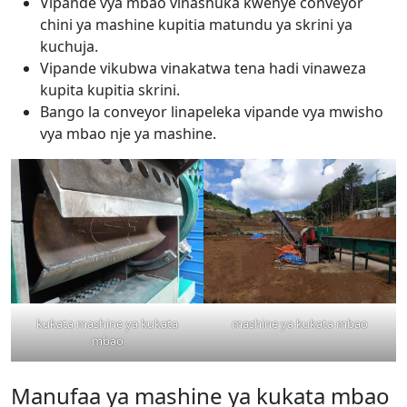
Vipande vya mbao vinashuka kwenye conveyor
chini ya mashine kupitia matundu ya skrini ya
kuchuja.
Vipande vikubwa vinakatwa tena hadi vinaweza
kupita kupitia skrini.
Bango la conveyor linapeleka vipande vya mwisho
vya mbao nje ya mashine.
kukata mashine ya kukata
mashine ya kukata mbao
mbao
Manufaa ya mashine ya kukata mbao