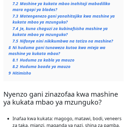
7.2
Mashine ya kukata mbao inahitaji mabadiliko
mara ngapi ya blades?
7.3
Matengenezo gani yanahitajika kwa mashine ya
kukata mbao ya mzunguko?
7.4
Je, kuna chaguzi za kubinafsisha mashine ya
kukata mbao ya mzunguko?
7.5
Nifanye nini nikikumbwa na tatizo na mashine?
8
Ni huduma gani tunaweza kutoa kwa mteja wa
mashine ya kukata mbao?
8.1
Huduma za kabla ya mauzo
8.2
Huduma baada ya mauzo
9
Hitimisho
Nyenzo gani zinazofaa kwa mashine
ya kukata mbao ya mzunguko?
Inafaa kwa kukata: magogo, matawi, bodi, veneers
za taka, mianzi, maganda ya nazi, shina za pamba,