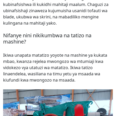
kubinafsishwa ili kukidhi mahitaji maalum. Chaguzi za
ubinafsishaji zinaweza kujumuisha usanidi tofauti wa
blade, ukubwa wa skrini, na mabadiliko mengine
kulingana na mahitaji yako.
Nifanye nini nikikumbwa na tatizo na
mashine?
Ikiwa unapata matatizo yoyote na mashine ya kukata
mbao, kwanza rejelea mwongozo wa mtumiaji kwa
vidokezo vya utatuzi wa matatizo. Ikiwa tatizo
linaendelea, wasiliana na timu yetu ya msaada wa
kiufundi kwa mwongozo na msaada.