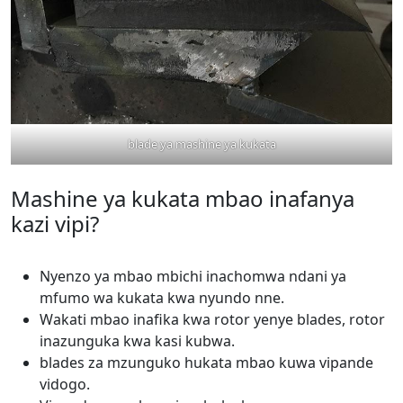
blade ya mashine ya kukata
Mashine ya kukata mbao inafanya
kazi vipi?
Nyenzo ya mbao mbichi inachomwa ndani ya
mfumo wa kukata kwa nyundo nne.
Wakati mbao inafika kwa rotor yenye blades, rotor
inazunguka kwa kasi kubwa.
blades za mzunguko hukata mbao kuwa vipande
vidogo.