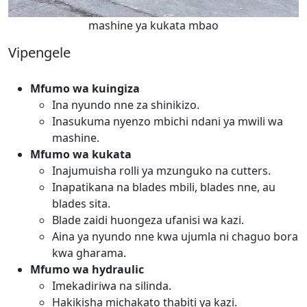
mashine ya kukata mbao
Vipengele
Mfumo wa kuingiza
Ina nyundo nne za shinikizo.
Inasukuma nyenzo mbichi ndani ya mwili wa
mashine.
Mfumo wa kukata
Inajumuisha rolli ya mzunguko na cutters.
Inapatikana na blades mbili, blades nne, au
blades sita.
Blade zaidi huongeza ufanisi wa kazi.
Aina ya nyundo nne kwa ujumla ni chaguo bora
kwa gharama.
Mfumo wa hydraulic
Imekadiriwa na silinda.
Hakikisha michakato thabiti ya kazi.