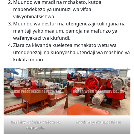
Muundo wa mradi na mchakato, kutoa
mapendekezo ya ununuzi wa vifaa
vilivyobinafsishwa.
Muundo wa desturi na utengenezaji kulingana na
mahitaji yako maalum, pamoja na mafunzo ya
wafanyakazi wa kiufundi.
Ziara za kiwanda kuelezea mchakato wetu wa
utengenezaji na kuonyesha utendaji wa mashine ya
kukata mbao.
mashine za kukata mbao za
mashine ya kukata mbao
mzunguko