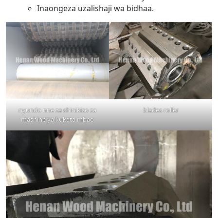
Inaongeza uzalishaji wa bidhaa.
nyundo nne za shinikizo za
blades roller
mashine ya kukata mbao