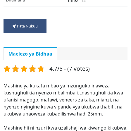
miezi 12
Pata Nukuu
Maelezo ya Bidhaa
4.7/5 - (7 votes)
Mashine ya kukata mbao ya mzunguko inaweza
kushughulikia nyenzo mbalimbali. Inashughulikia kwa
ufanisi magogo, matawi, veneers za taka, mianzi, na
nyenzo nyingine kuwa vipande vya ukubwa thabiti, na
ukubwa unaoweza kubadilishwa hadi 25mm.
Mashine hii ni nzuri kwa uzalishaji wa kiwango kikubwa,