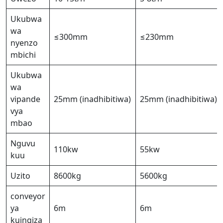
Ukubwa
wa
≤300mm
≤230mm
nyenzo
mbichi
Ukubwa
wa
vipande
25mm (inadhibitiwa)
25mm (inadhibitiwa)
vya
mbao
Nguvu
110kw
55kw
kuu
Uzito
8600kg
5600kg
conveyor
ya
6m
6m
kuingiza