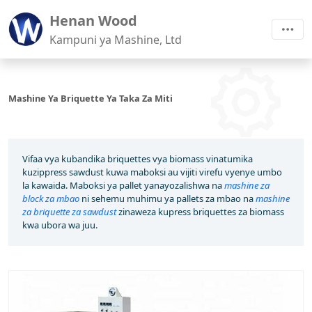
Henan Wood
Kampuni ya Mashine, Ltd
Mashine Ya Briquette Ya Taka Za Miti
Vifaa vya kubandika briquettes vya biomass vinatumika
kuzippress sawdust kuwa maboksi au vijiti virefu vyenye umbo
la kawaida. Maboksi ya pallet yanayozalishwa na
mashine za
block za mbao
ni sehemu muhimu ya pallets za mbao na
mashine
za briquette za sawdust
zinaweza kupress briquettes za biomass
kwa ubora wa juu.