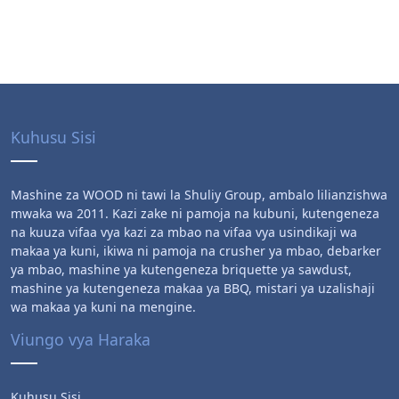
Kuhusu Sisi
Mashine za WOOD ni tawi la Shuliy Group, ambalo lilianzishwa
mwaka wa 2011. Kazi zake ni pamoja na kubuni, kutengeneza
na kuuza vifaa vya kazi za mbao na vifaa vya usindikaji wa
makaa ya kuni, ikiwa ni pamoja na crusher ya mbao, debarker
ya mbao, mashine ya kutengeneza briquette ya sawdust,
mashine ya kutengeneza makaa ya BBQ, mistari ya uzalishaji
wa makaa ya kuni na mengine.
Viungo vya Haraka
Kuhusu Sisi