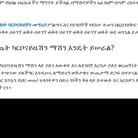
 የከሰል ብሬኬቶችን ማግኘት ይችላል. በማሽኖቻችን አፈፃፀም በጣም ረክተዋል
ስት ካርቦናይዘሽን መሣሪያ
ሥልጣን እና የደንበኞች የደስታ ተመን በዚህ የዕቅፍ 
ወቅት በተገኘ ወቅት በተገኘ ወቅት በተገኘ ወቅት በተገኘ ወቅት ወደ ወንጌል ይ
ጨት ካርቦናይዜሽን ማሽን እንዴት ይሠራል?
ካርቦናይዜሽን ማሽን ላይ ያለን እውቀት እና ለደንበኛ እርካታ ያለን ቁርጠኝነት
 ተጭነው ያለችግር እንዲሠሩ ለማድረግ ወቅታዊና ውጤታማ ድጋፍ ሰጥተናል። እ
 እንኳን ደህና መጡ! ፍላጎትዎን በድረ-ገፃችን ቅፅ ላይ ይተዉት እና እርስዎን
 ነን።