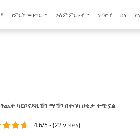
እኛ
የምርት መስመር
ሁሉም ምርቶች
ጉዳዮች
ዜና
አ
እንጨት ካርቦናይዜሽን ማሽን በተሳካ ሁኔታ ተጭኗል
4.6/5 - (22 votes)