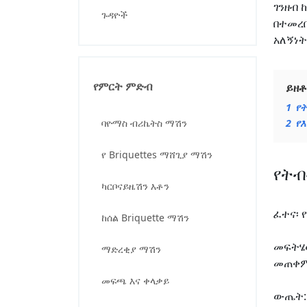
ገንዘብ 
ጉዳዮች
በተመረቡ
አለኝነ
የምርት ምድብ
ይዘ
1
የት
ባዮማስ ብሪኬትስ ማሽን
2
የ
የ Briquettes ማሸጊያ ማሽን
የትብ
ካርቦናይዜሽን እቶን
ፈተና፡ 
ከሰል Briquette ማሽን
መፍትሄ
ማድረቂያ ማሽን
መጠቀም
መፍጫ እና ቀላቃይ
ውጤት: 