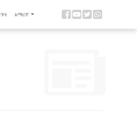
ግኙን
አማርኛ