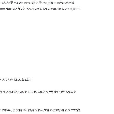
ና የሌሎች የቆሎ መሣሪያዎች ገዝቷል። መሣሪያዎቹ
የወደዳው አለኝነት እንዲደገኙ እንደተወዳድሩ እንዲደገኙ
ት እርዳታ አስፈልጓል።
እንዲረዱ፣የእንጨት ካርቦናይዜሽን ማሽንንም እንዴት
 ናቸው. ደንበኛው የእኛን የመጋዝ ካርቦናይዜሽን ማሽን