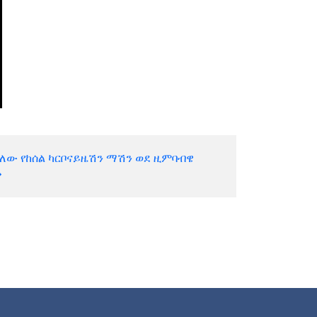
ለው የከሰል ካርቦናይዜሽን ማሽን ወደ ዚምባብዌ