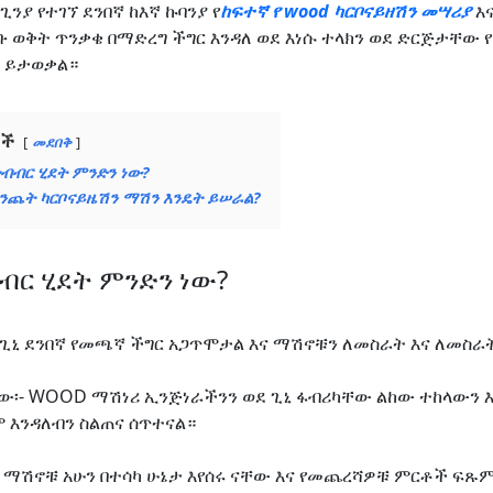
ከጊንያ የተገኘ ደንበኛ ከእኛ ኩባንያ የ
ከፍተኛ የ wood ካርቦናይዘሽን መሣሪያ
እ
 ወቅት ጥንቃቄ በማድረግ ችግር እንዳለ ወደ እነሱ ተላክን ወደ ድርጅታቸው 
ት ይታወቃል።
ቶች
መደበቅ
ብብር ሂደት ምንድን ነው?
እንጨት ካርቦናይዜሽን ማሽን እንዴት ይሠራል?
ብር ሂደት ምንድን ነው?
የጊኒ ደንበኛ የመጫኛ ችግር አጋጥሞታል እና ማሽኖቹን ለመስራት እና ለመስራ
ው፡- WOOD ማሽነሪ ኢንጅነራችንን ወደ ጊኒ ፋብሪካቸው ልከው ተከላውን 
 እንዳለብን ስልጠና ሰጥተናል።
ማሽኖቹ አሁን በተሳካ ሁኔታ እየሰሩ ናቸው እና የመጨረሻዎቹ ምርቶች ፍጹም