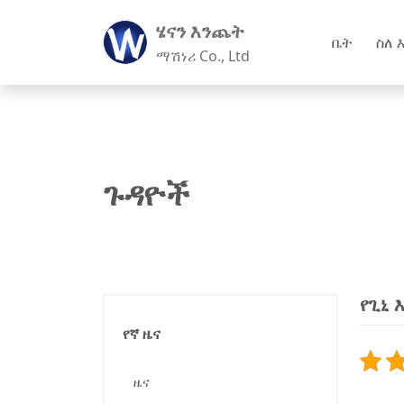
ሄናን እንጨት
ቤት
ስለ 
ማሽነሪ Co., Ltd
ጉዳዮች
የጊኒ 
የኛ ዜና
ዜና