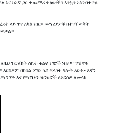
 እና ከእኛ ጋር ተጨማሪ ትዕዛዞችን እንኳን አስገብተዋል
ሂደት ላይ ዋና አካል ነበር። መሣሪያዎቹ በተገኘ ወቅት
ታወቃል።
 ለዚህ ፕሮጀክት ስኬት ቁልፍ ነገሮች ነበሩ። ማሽኖቹ
ርስዎም በከሰል ንግድ ላይ ፍላጎት ካሎት አሁኑኑ እኛን
 ለማግኘት እና የማሽኑን ዝርዝሮች ለእርስዎ ለመላክ