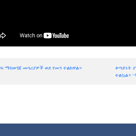
ዛፍ ማስወገጃ መሳሪያዎች ወደ የመን ተልከዋል።
ቀጣይነት ያ
ተልኳል።