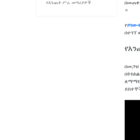
በመጠቀም
የእንጨት ሥራ መሣሪያዎች
።
የ
የሳውዳ
በተገኘ 
የእን
በመጋዝ 
በትክክል
ለማማከር
ደስተኞች