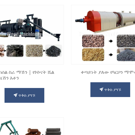
ከሰል ስራ ማሽን | የኮኮናት ሼል
ቀጣይነት ያለው የካርቦን ማሞ
ዜሽን እቶን
ጥቅስ ያግኙ
ጥቅስ ያግኙ