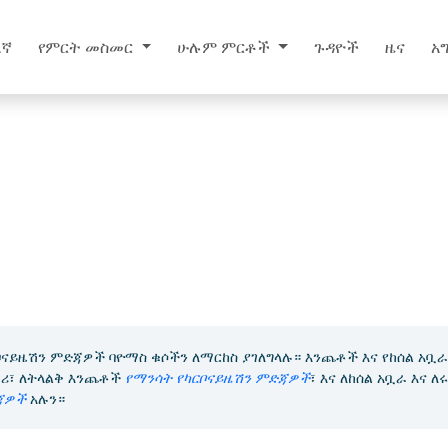
እኛ
የምርት መስመር
ሁሉም ምርቶች
ጉዳዮች
ዜና
አ
ቦናይዜሽን ምድጃዎች ባዮማስ ቁሶችን ለማርከስ ያገለግላሉ። እንጨቶች እና የከሰል አቧራ
ሪ፣ ለትላልቅ እንጨቶች
የማንሳት የካርቦናይዜሽን ምድጃዎች
፣ እና ለከሰል አቧራ እና 
ጃዎች
አሉን።