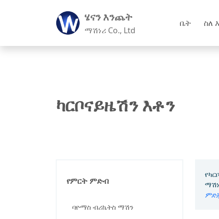
ሄናን እንጨት
ቤት
ስለ 
ማሽነሪ Co., Ltd
ካርቦናይዜሽን እቶን
የካር
የምርት ምድብ
ማሽነ
ምድ
ባዮማስ ብሪኬትስ ማሽን