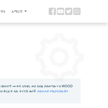
ግኙን
አማርኛ
 በከፍተኛ ሙቀት አካባቢ ወደ ከሰል ይለወጣሉ። በ WOOD
ለሩዝ ቅርፊት ላሉ ትናንሽ ቁሶች
ተከታታይ የካርቦናይዜሽን