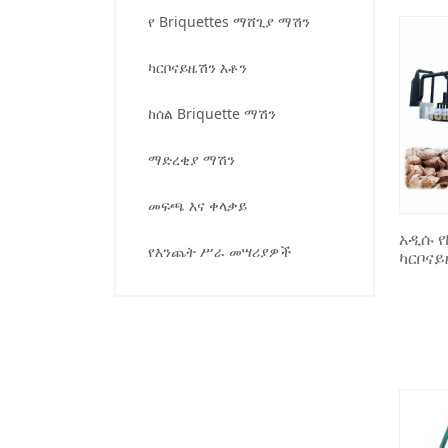
የ Briquettes ማሸጊያ ማሽን
ካርቦናይዜሽን እቶን
ከሰል Briquette ማሽን
ማድረቂያ ማሽን
መፍጫ እና ቀላቃይ
አዲሱ የ
የእንጨት ሥራ መሣሪያዎች
ካርቦናይ