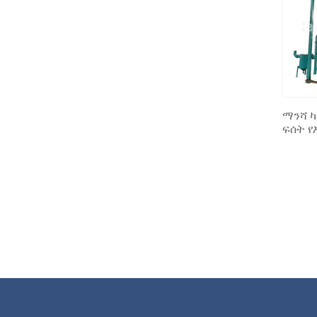
ማንሻ ካ
ፍሰት የ