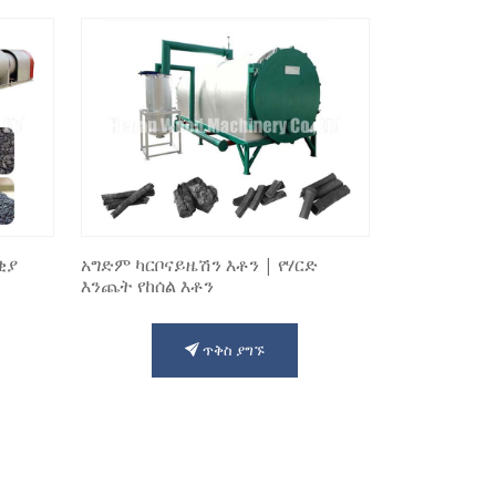
ቂያ
አግድም ካርቦናይዜሽን እቶን | የሃርድ
እንጨት የከሰል እቶን
ጥቅስ ያግኙ