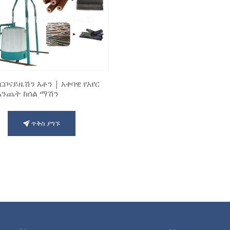
ርቦናይዜሽን እቶን | አቀባዊ የአየር
እንጨት ከሰል ማሽን
ጥቅስ ያግኙ