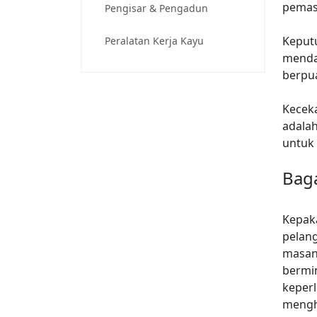
pemas
Pengisar & Pengadun
Keputu
Peralatan Kerja Kayu
menda
berpu
Kecek
adalah
untuk
Bag
Kepak
pelang
masany
bermin
keper
mengh