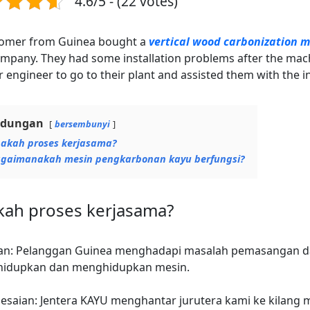
4.6/5 - (22 votes)
tomer from Guinea bought a
vertical wood carbonization 
mpany. They had some installation problems after the machi
r engineer to go to their plant and assisted them with the in
ndungan
bersembunyi
akah proses kerjasama?
gaimanakah mesin pengkarbonan kayu berfungsi?
kah proses kerjasama?
an: Pelanggan Guinea menghadapi masalah pemasangan 
idupkan dan menghidupkan mesin.
esaian: Jentera KAYU menghantar jurutera kami ke kilan