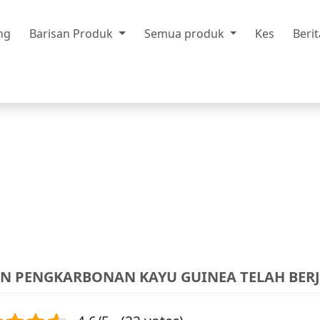
ng
Barisan Produk
Semua produk
Kes
Berit
N PENGKARBONAN KAYU GUINEA TELAH BER