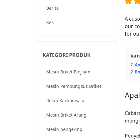
Berita
A cus
Kes
our co
for ou
KATEGORI PRODUK
ka
1
Ap
Mesin Briket Biojisim
2
Ba
Mesin Pembungkus Briket
Apa
Relau Karbonisasi
Cabar
Mesin Briket Arang
mengh
Mesin pengering
Penyel