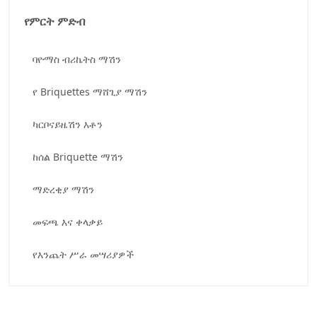
የምርት ምድብ
ባዮማስ ብሪኬትስ ማሽን
የ Briquettes ማሸጊያ ማሽን
ካርቦናይዜሽን እቶን
ከሰል Briquette ማሽን
ማድረቂያ ማሽን
መፍጫ እና ቀላቃይ
የእንጨት ሥራ መሣሪያዎች