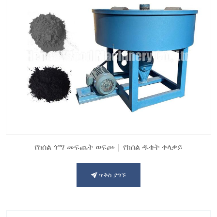
የከሰል ጎማ መፍጨት ወፍጮ | የከሰል ዱቄት ቀላቃይ
ጥቅስ ያግኙ