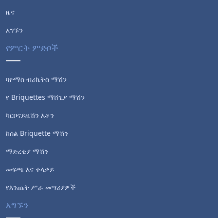
ዜና
አግኙን
የምርት ምድቦች
ባዮማስ ብሪኬትስ ማሽን
የ Briquettes ማሸጊያ ማሽን
ካርቦናይዜሽን እቶን
ከሰል Briquette ማሽን
ማድረቂያ ማሽን
መፍጫ እና ቀላቃይ
የእንጨት ሥራ መሣሪያዎች
አግኙን