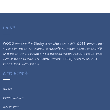
ስለ እኛ
WOOD መሣሪያዎች የ Shuliy ቡድን አካል ነው፣ ይህም በ2011 ተመሥርቷል።
ዋናው ዕቅፍ የወይን እና የባለሞያ መሣሪያዎች እና የካርቦን ዝርዝር መሣሪያዎች
እንደ የወይን ታሸጊ የተመለከተ ዕቅፍ ይወክላል፣ የወይን መቃጠር፣ የወይን ያለው
መሣሪያ ይወክላል፣ የሳውድስት ብርክት ማሽን፣ የ BBQ ካርቦን ማሽን ወዘተ
የካርቦን ምርት መሣሪያዎች።
ፈጣን አገናኞች
ስለ እኛ
የምርት መስመር
ሁሉም ምርት