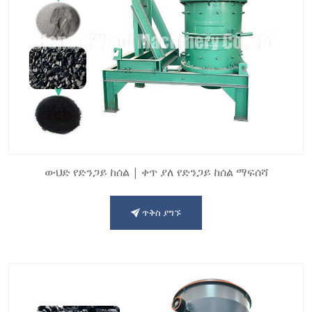
ውህድ የድንጋይ ከሰል | ቀጥ ያለ የድንጋይ ከሰል ማፍሰሻ
ጥቅስ ያግኙ