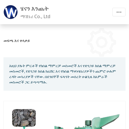
ሄናን እንጨት
ማሽነሪ Co., Ltd
መፍጫ እና ቀላቃይ
እዚህ ያሉት ምርቶች የከሰል ማምረቻ መስመሮች እና የድንጋይ ከሰል ማምረቻ
መስመሮች, የድንጋይ ከሰል ክሬሸር እና የከሰል ማቀነባበሪያዎችን ጨምሮ ሁሉም
ረዳት መሳሪያዎች ናቸው. በደንበኞች ፍላጎት መሰረት ሁልጊዜ ከአምራች
መስመሮች ጋር ይጣጣማሉ.