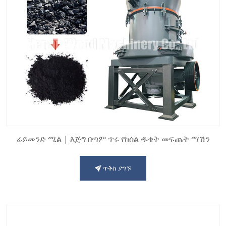
ሬይመንድ ሚል | እጅግ በጣም ጥሩ የከሰል ዱቄት መፍጨት ማሽን
ጥቅስ ያግኙ