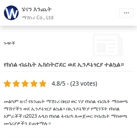
ሄናን እንጨት
ማሽነሪ Co., Ltd
ጉዳዮች
የከሰል ብሬኬት ኤክስትሮደር ወደ ኢንዶኔዢያ ተልኳል።
4.8/5 - (23 votes)
መልካም ዜና! የእንጨት ማሽነሪ በዚህ ወር ሃያ ​​የከሰል ብረኬት ማስወጫ
ማሽኖችን ወደ ኢንዶኔዢያ ልኳል። በኢንዶኔዥያ የሚገኙት የከሰል
አምራቾች በ2023 አዲስ የከሰል ፋብሪካ ለመጀመር የብሪኬት ማስወጫ
መሳሪያዎችን ይጠቀማሉ።