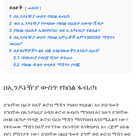
ይዘቶች
መደበቅ
1
በኢንዶኔዥያ ውስጥ የከሰል ፋብሪካ
2
ወደ ኢንዶኔዥያ የተላከው የከሰል ብሬኬት አውጭ ቪዲዮ
3
የከሰል ብሬኬት ኤክስትሮደር ወደ ኢንዶኔዢያ ተልኳል።
4
በኢንዶኔዥያ ውስጥ የከሰል አምራቾች ለምን WOOD ማሽንን
መረጡ?
5
ለደንበኞቻችን ልዩ ብጁ አገልግሎቶችን እንዴት ሰጠን?
5.1
በባለሙያ የተበጀ ሻጋታ ይፍጠሩ
5.2
የከሰል ዱቄት ቀላቃይ ማሽንን ያብጁ
በኢንዶኔዥያ ውስጥ የከሰል ፋብሪካ
ደንበኛው በፊት ከእኛ ቆሮብ ማሽን ገንዘብ ገዝቷል፣ እና ይህ ዓመት
ደንበኛው በኢንዶኔዚያ አዲስ ቆሮብ ፋብሪካ ማንበብ እና አሁን ደንበኛው
በብዙ በርካታ የነዳጅ ቆሮብ ብረክ ማሽን ማስገንዘብ እንደሚፈልግ ነው።
የቀደመው ማሽን ከእኛ የተገኘው የአንዳንድ እንቅስቃሴ እና ረጅም ዕድል
የሆነ ምክንያት ነው፣ ደንበኛው በዚህ ዓመት ደግሞ ወደ ቆሮብ ማሽን ወደ