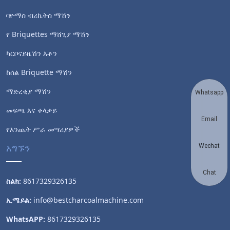
ባዮማስ ብሪኬትስ ማሽን
የ Briquettes ማሸጊያ ማሽን
ካርቦናይዜሽን እቶን
ከሰል Briquette ማሽን
ማድረቂያ ማሽን
Whatsapp
መፍጫ እና ቀላቃይ
Email
የእንጨት ሥራ መሣሪያዎች
አግኙን
Wechat
Chat
ስልክ:
8617329326135
ኢሜይል:
info@bestcharcoalmachine.com
WhatsAPP:
8617329326135