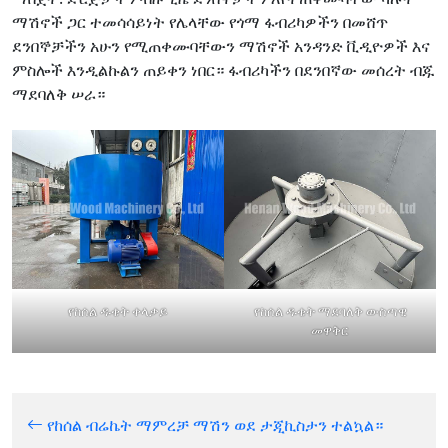
ማሽኖች ጋር ተመሳሳይነት የሌላቸው የጎማ ፋብሪካዎችን በመሸጥ
ደንበኞቻችን አሁን የሚጠቀሙባቸውን ማሽኖች አንዳንድ ቪዲዮዎች እና
ምስሎች እንዲልኩልን ጠይቀን ነበር። ፋብሪካችን በደንበኛው መሰረት ብጁ
ማደባለቅ ሠራ።
የከሰል ዱቄት ቀላቃይ
የከሰል ዱቄት ማደባለቅ ውስጣዊ
መዋቅር
የከሰል ብሬኬት ማምረቻ ማሽን ወደ ታጂኪስታን ተልኳል።