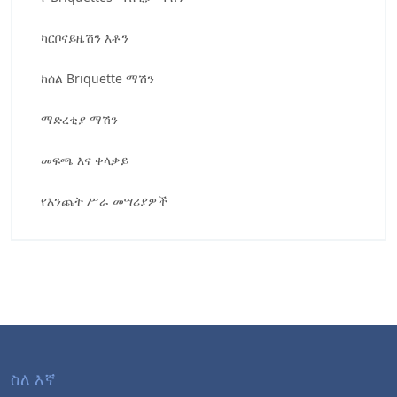
ካርቦናይዜሽን እቶን
ከሰል Briquette ማሽን
ማድረቂያ ማሽን
መፍጫ እና ቀላቃይ
የእንጨት ሥራ መሣሪያዎች
ስለ እኛ