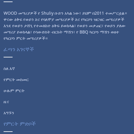
WOOD መሣሪያዎች የ Shuliy ቡድን አካል ነው፣ ይህም በ2011 ተመሥርቷል።
ዋናው ዕቅፍ የወይን እና የባለሞያ መሣሪያዎች እና የካርቦን ዝርዝር መሣሪያዎች
እንደ የወይን ታሸጊ የተመለከተ ዕቅፍ ይወክላል፣ የወይን መቃጠር፣ የወይን ያለው
መሣሪያ ይወክላል፣ የሳውድስት ብርክት ማሽን፣ የ BBQ ካርቦን ማሽን ወዘተ
የካርቦን ምርት መሣሪያዎች።
ፈጣን አገናኞች
ስለ እኛ
የምርት መስመር
ሁሉም ምርት
ዜና
አግኙን
የምርት ምድቦች