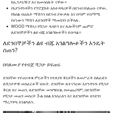
ከኢንዶኔዥያ እና ከመሳሰሉት ናቸው።
የእያንዳንዳችን የፕሮጀክት አስተዳዳሪዎች በደንብ የሰለጠኑ ናቸው,
የከሰል ብሬኬት ማሽንን በደንብ ያውቃሉ እና በጣም ተስማሚ
የሆነውን ማሽን ለደንበኞች ማመስገን ይችላሉ.
WOOD ማሽነሪ የሻጋታ ዲዛይን እና ሌሎችንም ጨምሮ
ለደንበኞቻችን ልዩ ብጁ አገልግሎቶችን ይሰጣል።
ለደንበኞቻችን ልዩ ብጁ አገልግሎቶችን እንዴት
ሰጠን?
በባለሙያ የተበጀ ሻጋታ ይፍጠሩ
ደንበኛው የተጠናቀቁ ምርቶችን የተለያዩ ቅርጾችን ለመሥራት ስለፈለጉ
ለሻጋታዎቹ መስፈርቶች ነበሩት. ደንበኛው ለተናገረው እያንዳንዱ የሻጋታ
ቅርጽ እና መጠን, ለደንበኛው መዝግበናል. በመጨረሻም, በደንበኛው
የሻጋታ መጠን መሰረት 3-ል ስዕል እንሰራለን እና ለደንበኛው እንደገና
ማረጋገጫ እንልካለን.