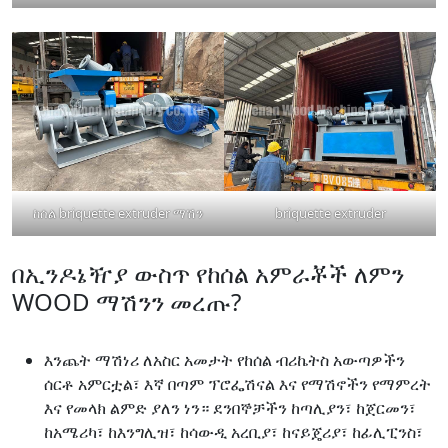
ከሰል briquette extruder ማሽን
briquette extruder
በኢንዶኔዥያ ውስጥ የከሰል አምራቾች ለምን
WOOD ማሽንን መረጡ?
እንጨት ማሽነሪ ለአስር አመታት የከሰል ብሪኬትስ አውጣዎችን
ሰርቶ አምርቷል፣ እኛ በጣም ፕሮፌሽናል እና የማሽኖችን የማምረት
እና የመላክ ልምድ ያለን ነን። ደንበኞቻችን ከጣሊያን፣ ከጀርመን፣
ከአሜሪካ፣ ከእንግሊዝ፣ ከሳውዲ አረቢያ፣ ከናይጄሪያ፣ ከፊሊፒንስ፣