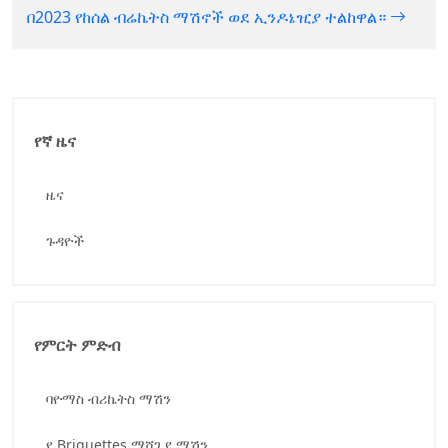
በ2023 የከሰል ብሬኬትስ ማሽኖች ወደ ኢንዶኔዢያ ተልከዋል።
የኛ ዜና
ዜና
ጉዳዮች
የምርት ምድብ
ባዮማስ ብሪኬትስ ማሽን
የ Briquettes ማሸጊያ ማሽን