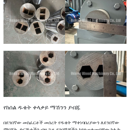
የከሰል ዱቄት ቀላቃይ ማሽንን ያብጁ
በደንበኛው መስፈርቶች መሰረት የዱቄት ማቀነባበሪያውን ለደንበኛው
ማበጀት. ድርጅታችን ብዙ ጊዜ ደንበኞቻችን እየተጠቀሙባቸው ካሉት