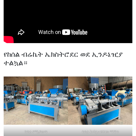
የከሰል ብሬኬት ኤክስትሮደር ወደ ኢንዶኔዢያ
ተልኳል።
ከሰል የሚያወጣ
ከሰል briquettes ማሽን