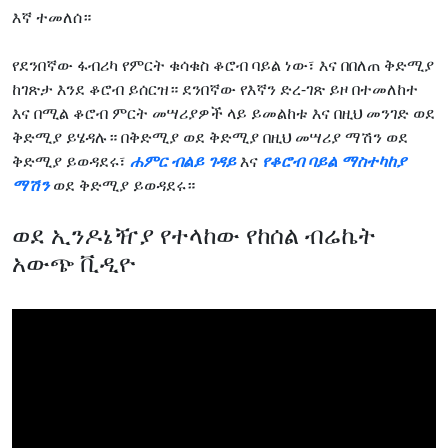
እኛ ተመለሰ።
የደንበኛው ፋብሪካ የምርት ቁሳቁስ ቆሮብ ባይል ነው፣ እና በበለጠ ቅድሚያ
ከገጽታ እንደ ቆሮብ ይሰርዝ። ደንበኛው የእኛን ድረ-ገጽ ይዞ በተመለከተ
እና በሚል ቆሮብ ምርት መሣሪያዎች ላይ ይመልከቱ እና በዚህ መንገድ ወደ
ቅድሚያ ይሄዳሉ። በቅድሚያ ወደ ቅድሚያ በዚህ መሣሪያ ማሽን ወደ
ቅድሚያ ይወዳደሩ፣
ሐምር ብልይ ገዳይ
እና
የቆሮብ ባይል ማስተካከያ
ማሽን
ወደ ቅድሚያ ይወዳደሩ።
ወደ ኢንዶኔዥያ የተላከው የከሰል ብሬኬት
አውጭ ቪዲዮ