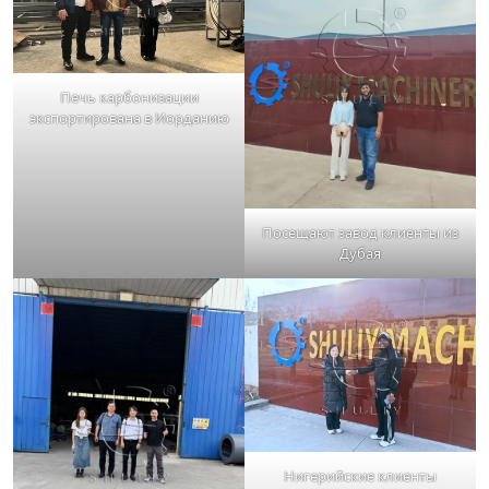
Печь карбонизации
экспортирована в Иорданию
Посещают завод клиенты из
Дубая
Нигерийские клиенты