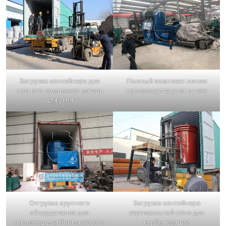
Загрузка контейнера для
Полный комплект линии
полного комплекта машин
производства угля в цехе
для угля
Отгрузка крупного
Загрузка контейнера
оборудования для
вертикальной печи для
производства биомассового
карбонизации