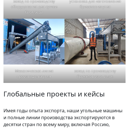
завод по производству
установка для изготовления
оборудования для сушки
брикетов из угля
биомассы
Механическая линия
завод по производству
производства угля
брикетов из опилок
Глобальные проекты и кейсы
Имея годы опыта экспорта, наши угольные машины
и полные линии производства экспортируются в
десятки стран по всему миру, включая Россию,