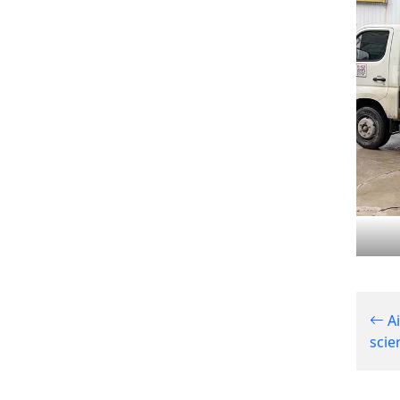
Ai
scie