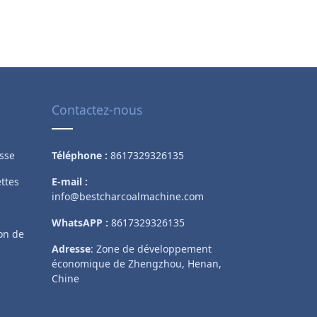
Contactez-nous
Whatsapp
sse
Téléphone :
8617329326135
Email
ttes
E-mail :
info@bestcharcoalmachine.com
Wechat
WhatsAPP :
8617329326135
on de
Chat
Adresse
: Zone de développement
économique de Zhengzhou, Henan,
Chine