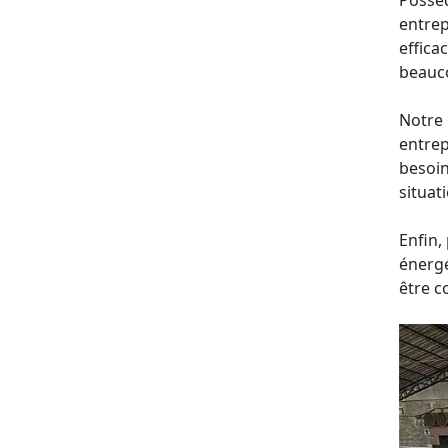
Posséd
entrep
effica
beauco
Notre 
entrep
besoin
situat
Enfin,
énergé
être c