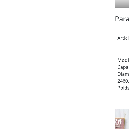
Para
Artic
Modèl
Capac
Diamè
2460.
Poids