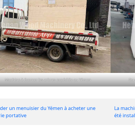
Machine à écorcer les arbres expédiée au Yémen
Du 
der un menuisier du Yémen à acheter une
La machi
rie portative
été insta