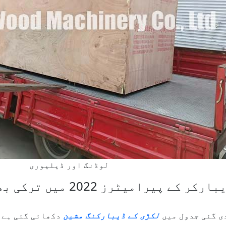
لوڈنگ اور ڈیلیوری
رکر کے پیرامیٹرز 2022 میں ترکی بھیجے گئے۔
ی گئی جدول میں
لکڑی کے ڈیبارکنگ مشین
دکھائی گئی ہے ج