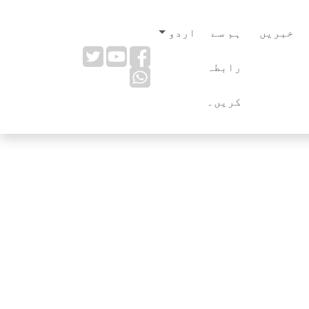
خبریں
ہم سے
اردو
رابطہ
کریں۔