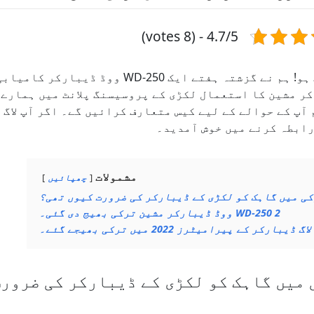
4.7/5 - (8 votes)
مبارک ہو! ہم نے گزشتہ ہفتے ایک -250
ر مشین کا استعمال لکڑی کے پروسیسنگ پلانٹ میں ہمارے ص
 آپ کے حوالے کے لیے کیس متعارف کرائیں گے۔ اگر آپ لاگ
رابطہ کرنے میں خوش آمدید۔
مشمولات
چھپائیں
ی میں گاہک کو لکڑی کے ڈیبارکر کی ضرورت کیوں تھی؟
2
WD-250 ووڈ ڈیبارکر مشین ترکی بھیج دی گئی۔
لاگ ڈیبارکر کے پیرامیٹرز 2022 میں ترکی بھیجے گئے۔
 میں گاہک کو لکڑی کے ڈیبارکر کی ضرور