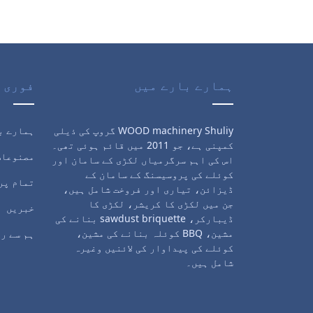
ہمارے بارے میں
فوری 
WOOD machinery Shuliy گروپ کی ذیلی
ہمارے ب
کمپنی ہے، جو 2011 میں قائم ہوئی تھی۔
مصنوعات
اس کی اہم سرگرمیاں لکڑی کے سامان اور
کوئلے کی پروسیسنگ کے سامان کے
تمام پر
ڈیزائن، تیاری اور فروخت شامل ہیں،
جن میں لکڑی کا کریشر، لکڑی کا
خبریں
ڈیبارکر، sawdust briquette بنانے کی
مشین، BBQ کوئلہ بنانے کی مشین،
ہم سے ر
کوئلے کی پیداوار کی لائنیں وغیرہ
شامل ہیں۔