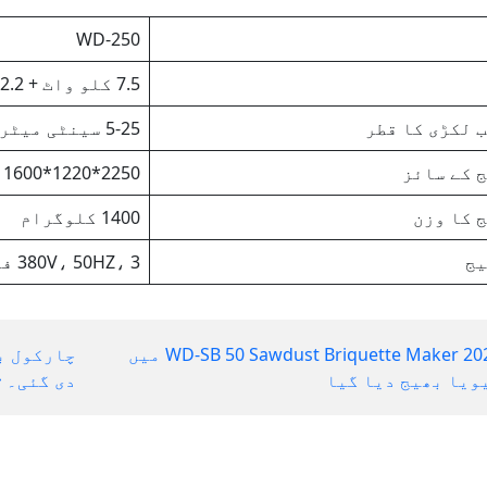
WD-250
7.5 کلو واٹ + 2.2 کلو واٹ
 لکڑی کا قطر
5-25 سینٹی میٹر
 کے سائز
2250*1220*1600 ملی میٹر
 کا وزن
1400 کلوگرام
یج
380V، 50HZ، 3 فیز
WD-SB 50 Sawdust Briquette Maker 2022 میں
چارکول ب
ویا بھیج دیا گیا
دی گئی۔