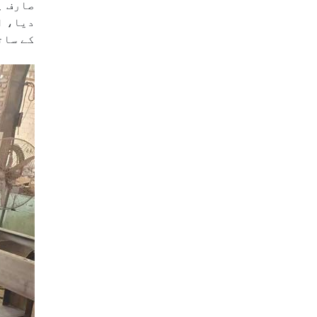
صارف ہ
دیا، ا
کے سات