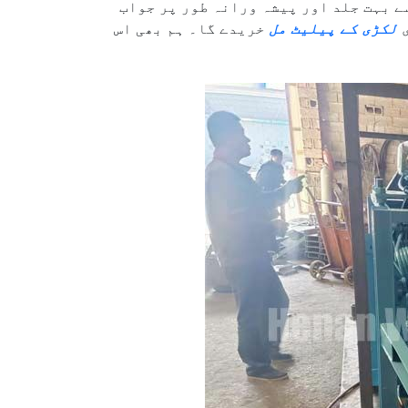
ے بہت جلد اور پیشہ ورانہ طور پر جواب
ی
لکڑی کے پیلیٹ مل
خریدے گا۔ ہم بھی اس