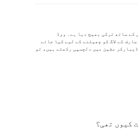
WD ووڈ ڈیبارکر کامیابی کے ساتھ ترکی بھیج دیا ہے۔ ووڈ
ارف کے لاگ کو چھیلنے کے لیے کیا جائے
 ڈیبارکر مشین میں دلچسپی رکھتے ہیں، تو
ت کیوں تھی؟