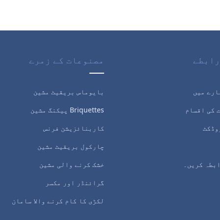
رابطے
مصنوعات کے زمرے
ارے میں
بایوماس بریقیٹ مشین
 کی اقسام
Briquettes پیکنگ مشین
وڈکٹ
کاربنائزیشن فرنس
چارکول بریقیٹ مشین
ابطہ کریں۔
خشک کرنے والی مشین
گرائنڈر اور مکسر
لکڑی کا کام کرنے والا سامان