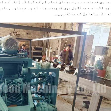
ماری خدمات سے بہت مطمئن تھا، اس نے کہا کہ لِنڈا نے اس
ور اگر اسے مستقبل میں ضرورت ہوئی تو وہ دوبارہ ہمار
ھ اگلی تعاون کے منتظر ہیں۔