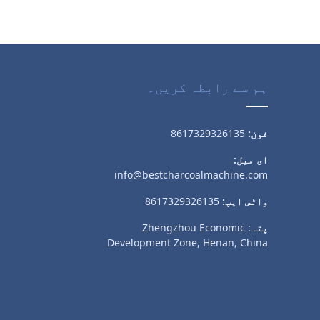
ہم سے رابطہ کریں۔
فون:
8617329326135
ای میل:
info@bestcharcoalmachine.com
واٹس ایپ:
8617329326135
پتہ
: Zhengzhou Economic
Development Zone, Henan, China