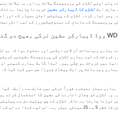
ے پاس اپنی لکڑی کی پروسیسنگ پلانٹ ہے اور یہ پلانٹ بن
 صارف ایک
لکڑی کا ڈیبارکر مشین
خریدنا چاہتا ہے تاکہ 
۔ پھر تیار کردہ لکڑی کے پیلیٹس اعلیٰ معیار کے اور اعل
ی پروسیسنگ کے سامان کے مینوفیکچررز کے لیے انٹرنیٹ پ
 ترکی بھیج دی گئی۔
ے ہماری ویب سائٹ آن لائن دیکھی اور معلوم ہوا کہ ہم ل
ر فروخت کے لیے ہماری لکڑی کی پروسیسنگ مشینیں کروشی
نیا میں فروخت ہو چکی ہیں۔ لہذا گاہک ہماری کمپنی او
ہماری ویب سائٹ پر ایک پیغام چھوڑا جس میں کہا گیا کہ
 ہماری سیلز منیجر، فوراً ترکی میں صارف سے رابطہ کیا ا
ر وہ لکڑی کو چھال اتارنے کی مشین کا استعمال کرتے ہو
 توڑنا چاہتا ہے تاکہ لکڑی کے چپ پیلیٹ مل سے پیلیٹس ب
ے۔ اس لیے لِنڈا نے اس کے لیے WD-250 ماڈل کی سفارش کی۔