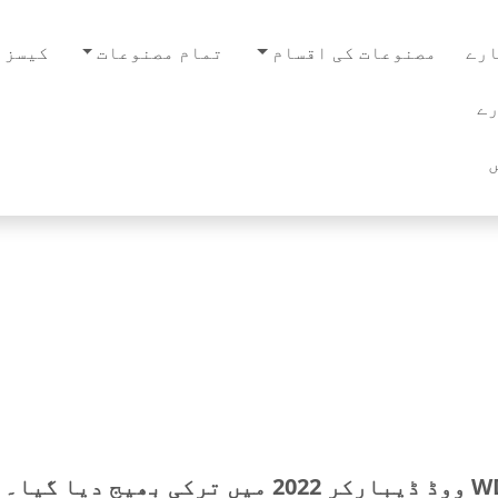
رے
مصنوعات کی اقسام
تمام مصنوعات
کیسز
ے
ی بھیج دیا گیا۔