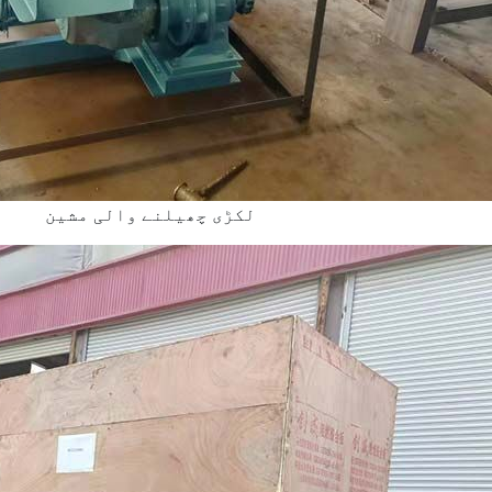
لکڑی چھیلنے والی مشین