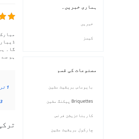
ہماری خبریں۔
خبریں
کیسز
ڈیبارک
گا۔ ہم
ہم سے 
مصنوعات کی قسم
بایوماس بریقیٹ مشین
1
ترک
Briquettes پیکنگ مشین
3
کاربنائزیشن فرنس
ترکی
چارکول بریقیٹ مشین