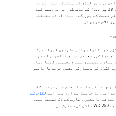
یادی طور پر لکڑی کے پیلیٹس تیار کرتا
لاگ پر چھال کو صاف طور پر پروسیس کیا
یٰ قیمت کے ہوں گے۔ لہذا اس نے متعلقہ
ر تلاش شروع کی۔
کڑی کو اتارنے والی مشینیں فروخت کرتے
ا، مراکش، سعودی عرب، نائجیریا سمیت
ر ہماری مشینوں میں دلچسپی رکھتا تھا۔
 وہ لکڑی کی ڈیبارکر مشین خریدنا چاہیں
ور جانا کہ صارف کا خام مال سیدھے لاگ
ئے اتارنا چاہتا ہے اور پھر اسے
لکڑی کے
نائے جا سکیں۔ صارف کے لاگ نسبتاً عمدہ