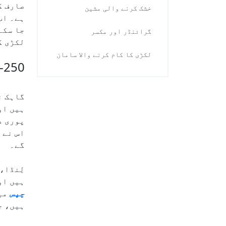
صارف ک
خشک کرنے والی مشین
ہے۔ اب
جا سکے
گرائنڈر اور مکسر
لکڑی ک
لکڑی کا کام کرنے والا سامان
WD-250 ووڈ ڈیبارکر مشین
گاہک ن
ہیں او
پوری د
اس نے 
گے۔
لِنڈا،
ہیں او
چپس
میں
ہیں، جن کا قطر 5 سے 25 سینٹی میٹر ہ