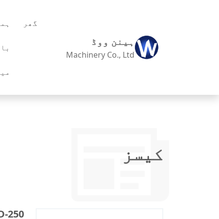
گھر
ہما
ہینن ووڈ
بار
Machinery Co., Ltd
میں
کیسز
WD-250 ووڈ ڈیبارکر 2022 میں ترک