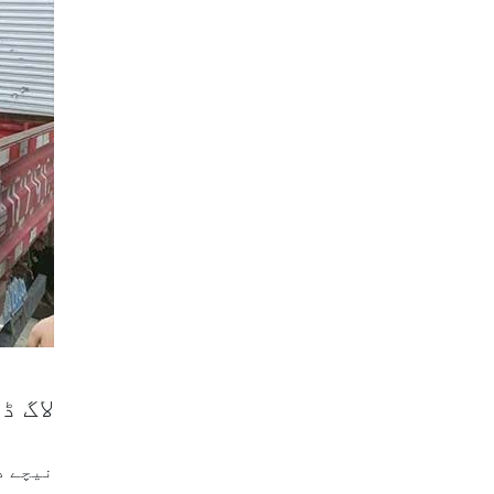
لاگ ڈیبا
نیچے د