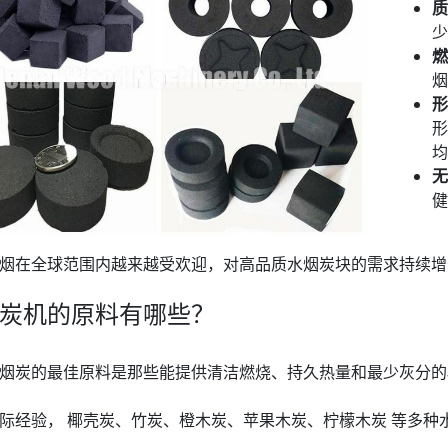
质
少
燃
烟
形
形
均
无
健
烟在全球范围内越来越受欢迎，对高品质水烟炭块的需求持续增
炭机的原料有哪些？
烟炭的最佳原料是那些能提供清洁燃烧、持久热量和最少灰分的
际经验， 椰壳炭、竹炭、橙木炭、苹果木炭、柠檬木炭 等多种