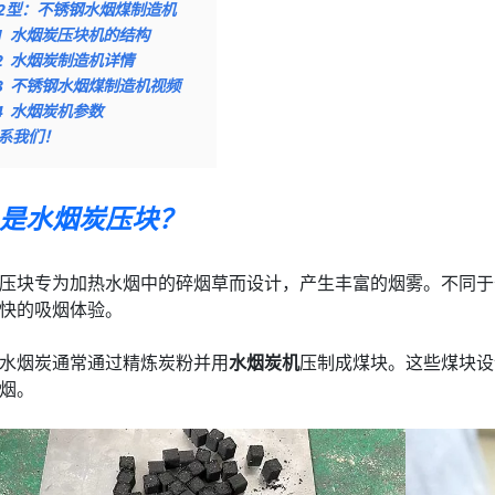
2型：不锈钢水烟煤制造机
1
水烟炭压块机的结构
2
水烟炭制造机详情
3
不锈钢水烟煤制造机视频
4
水烟炭机参数
系我们！
是水烟炭压块？
压块专为加热水烟中的碎烟草而设计，产生丰富的烟雾。不同于
快的吸烟体验。
水烟炭通常通过精炼炭粉并用
水烟炭机
压制成煤块。这些煤块设
烟。