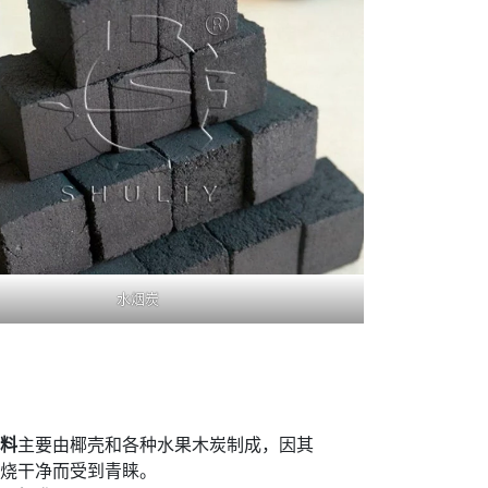
水烟炭
料
主要由椰壳和各种水果木炭制成，因其
烧干净而受到青睐。