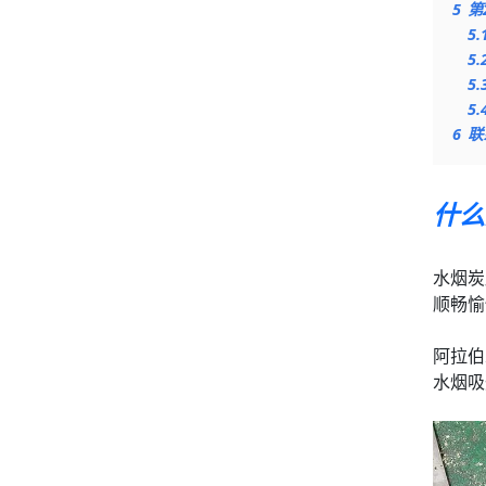
5
第
5.
5.
5.
5.
6
联
什么
水烟炭
顺畅愉
阿拉伯
水烟吸