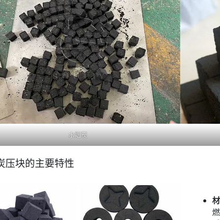
水烟炭
炭压块的主要特性
材
燃