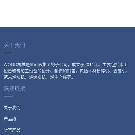
关于我们
WOOD机械是Shuliy集团的子公司，成立于2011年。主要包括木工
设备和炭加工设备的设计、制造和销售，包括木材粉碎机、去皮机、
锯末炭块机、烧烤炭机、炭生产线等。
快速链接
关于我们
产品线
所有产品