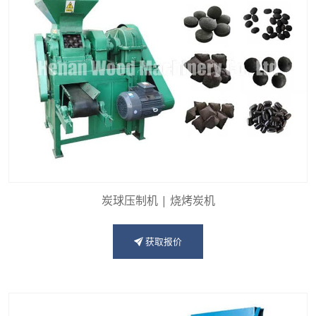
炭球压制机 | 烧烤炭机
获取报价