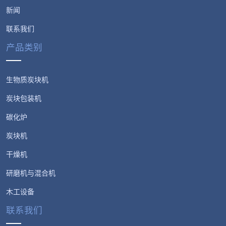
新闻
联系我们
产品类别
生物质炭块机
炭块包装机
碳化炉
炭块机
干燥机
研磨机与混合机
木工设备
联系我们