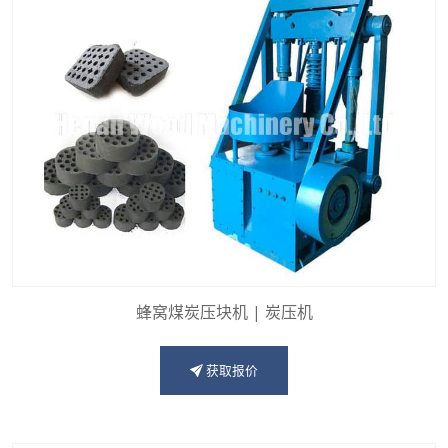
蜂窝煤炭压块机 | 炭压机
获取报价