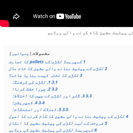
ی پیلیٹ مشین کام کرنے والی ویڈیو
مشمولات
چھپائیں
1
کمپریسڈ لکڑی کے pallets کا تعارف
2
لکڑی کے پیلیٹ بنانے والی مشین کا خام مال
3
لکڑی کا تختہ کیسے بنایا جائے؟
3.1
1. لکڑی کی کرشنگ:
3.2
2. چورا خشک کرنا:
3.3
3. گلو اور لکڑی کے چپس کا اختلاط:
3.4
4. کمپریشن:
3.5
5. ٹھنڈک اور استحکام:
4
لکڑی کے پیلیٹ بنانے والی مشین کا کام کرنے کا اصول
5
فروخت کے لیے لکڑی کی پیلیٹ مشین کا امکان
6
کمپریسڈ لکڑی کی پیلیٹ مشین کی ویڈیو