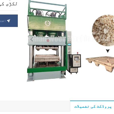
لکڑی کی
اقتب
پروڈکٹ کی تفصیلات