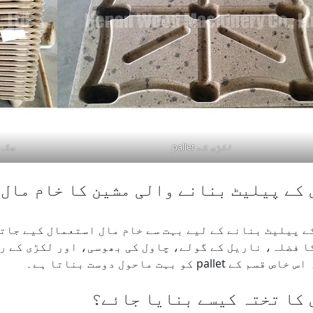
لکڑی کے pallet
جگہ 
 کے پیلیٹ بنانے والی مشین کا خام مال
ے پیلیٹ بنانے کے لیے بہت سے خام مال استعمال کیے جاتے
ا فضلہ، ناریل کے گولے، چاول کی بھوسی، اور لکڑی کے ر
م کے pallet کو بہت ماحول دوست بناتا ہے۔
 کا تختہ کیسے بنایا جائے؟