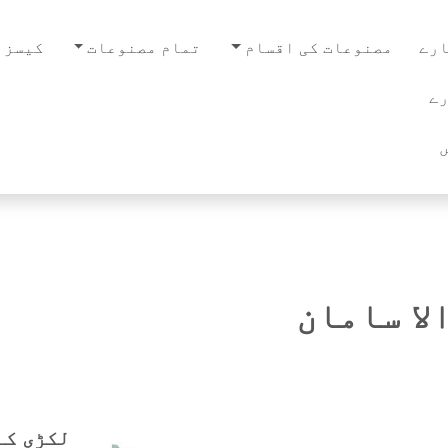
رے
مصنوعات کی اقسام
تمام مصنوعات
کیسز
ے
لا سامان