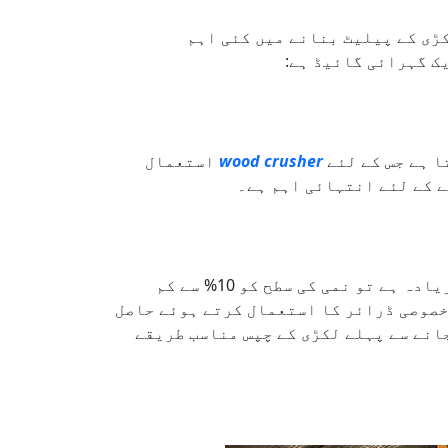
ڑی کے پیلیٹ بنانے میں کئی اہم
ک گہرائی گائیڈ ہے:
ا ہے جس کے لئے
wood crusher
استعمال
ے کے لئے انتہائی اہم ہے۔
اگر کرشنگ سے حاصل ہونے والی لکڑی کے چپس میں نمی کی مقدار زیادہ ہے تو نمی کی سطح کو 10% سے کم
 خصوصی ڈرائر کا استعمال کرتے ہوئے حاصل
انے سے پہلے لکڑی کے چپس مناسب طریقے