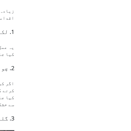
زیادہ 
اقداما
1. لکڑی کی کرشنگ:
یہ عمل
کیا جا
2. چورا خشک کرنا:
کرنے ک
کیا جا
سے خشک
3. گلو اور لکڑی کے چپس کا اختلاط: