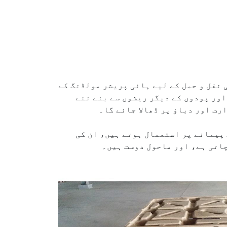
 نقل و حمل کے لیے ہائی پریشر مولڈنگ کے
اور پودوں کے دیگر ریشوں سے بنے نئے
ت اور دباؤ پر ڈھالا جائے گا۔
 پیمانے پر استعمال ہوتے ہیں، ان کی
چاتی ہے، اور ماحول دوست ہیں۔