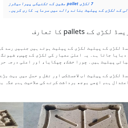
7
لکڑی pallet مشین کے تکنیکی پیرامیٹرز
ی کے لکڑی کے پیلیٹ بنانے والے میں سرمایہ کاری کریں۔
لکڑی کے pallets کا تعارف
ڈ لکڑی کے پیلیٹ لکڑی کے پیلیٹ ہوتے ہیں جنہیں رسد کی
دبایا جاتا ہے۔ یہ اعلیٰ معیار کی لکڑی کے چپس، شیونگ 
اتی پیلیٹ ہیں۔ چورا خشک، چپکایا، اور اعلی درجہ حرار
ڈ لکڑی کے پیلیٹ اب لاجسٹکس اور نقل و حمل میں بہت بڑے
عتدال ہے، اچھی بوجھ برداشت کرنے کی صلاحیت ہے، جگہ ب