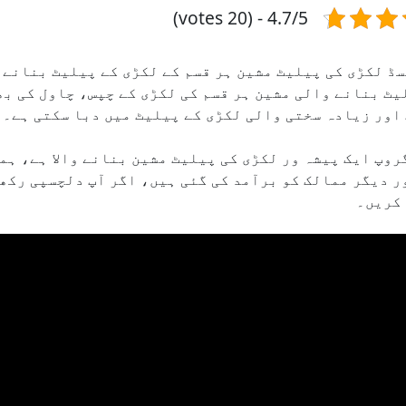
4.7/5 - (20 votes)
ڈ لکڑی کی پیلیٹ مشین ہر قسم کے لکڑی کے پیلیٹ بنانے
یٹ بنانے والی مشین ہر قسم کی لکڑی کے چپس، چاول کی ب
اور زیادہ سختی والی لکڑی کے پیلیٹ میں دبا سکتی ہے۔
روپ ایک پیشہ ور لکڑی کی پیلیٹ مشین بنانے والا ہے، ہ
ر دیگر ممالک کو برآمد کی گئی ہیں، اگر آپ دلچسپی رکھت
کریں۔