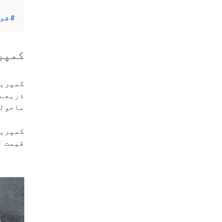
8
شول
کمپریسڈ 
کمپریس
ذریعے 
ماحولی
کمپریس
قیمت ا