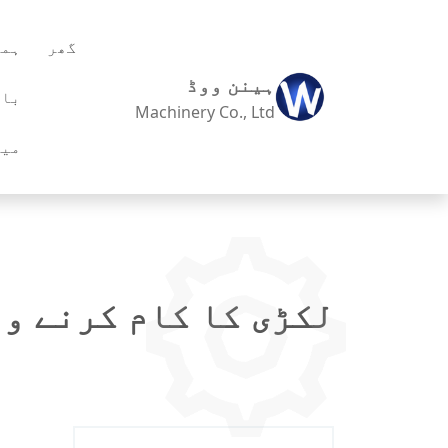
گھر
ہما
ہینن ووڈ
بار
Machinery Co., Ltd
میں
لکڑی کا کام کرنے وا