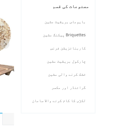
مصنوعات کی قسم
بایوماس بریقیٹ مشین
Briquettes پیکنگ مشین
کاربنائزیشن فرنس
چارکول بریقیٹ مشین
خشک کرنے والی مشین
گرائنڈر اور مکسر
لکڑی کا کام کرنے والا سامان