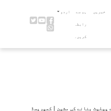
خبریں
ہم سے
اردو
رابطہ
کریں۔
لکڑی کے پیلیٹ بنانے کی مشین丨کمپریسڈ