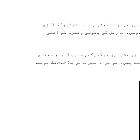
 میں مہارت رکھتی ہے۔ ہائیڈرولک لکڑی
ھوسی، ناریل کی بھوسی وغیرہ کو اعلی
ماری مشینیں میکسیکو، سلوواکیہ، سعودی
ے ہیں، تو براہ مہربانی بلا جھجھک ہم سے