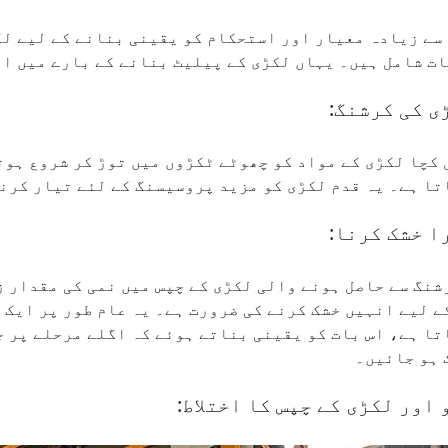
سے زیادہ معیار اور استحکام کو یقینی بنانے کے لیے لک
ت شامل ہیں۔ یہاں لکڑی کے پیلیٹ بنانے کے بارے میں ای
 کچا لکڑی کے مواد کو چھوٹے ٹکڑوں میں توڑ کر شروع ہوت
تا ہے۔ یہ قدم لکڑی کو مزید پروسیسنگ کے لئے تیار کرن
ے لیے انہیں خشک کرنے کی ضرورت ہے۔ یہ عام طور پر ایک
تا ہے، اس بات کو یقینی بناتے ہوئے کہ اگلے مرحلے پر ج
 ہو جائیں۔