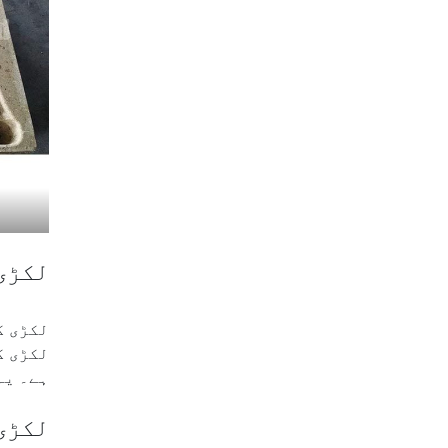
لکڑی
لکڑی ک
لکڑی ک
ہے۔ یہ اس خاص قس
لکڑی