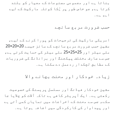
بناتا ہے اور مجموعی مصنوعات کے معیار کو بلند
کرتا ہے، جو خاص طور پر ہُکا کوئلہ مارکیٹ کے لیے
اہم ہے۔
حسب ضرورت مربع سانچے
امریکی مارکیٹ کی ترجیحات کو پورا کرنے کے لیے،
مشین حسب ضرورت مربع سانچے کے سائز جیسے 20×20×20
ملی میٹر اور 25×25×25 ملی میٹر کی حمایت کرتی ہے،
جس سے صارف مختلف پیکجنگ اور برانڈنگ کی ضروریات
کے مطابق لچکدار ردعمل دے سکتا ہے۔
زیادہ خودکار اور محنت بچانے والا
مشین خودکار فیڈنگ اور مسلسل پریسنگ کی خصوصیت
رکھتی ہے۔ ایک آپریٹر کافی ہے تاکہ آلات کو چلایا جا
سکے، جس سے محنت کے اخراجات میں نمایاں کمی آتی ہے
اور پیداوار کی کارکردگی میں اضافہ ہوتا ہے۔