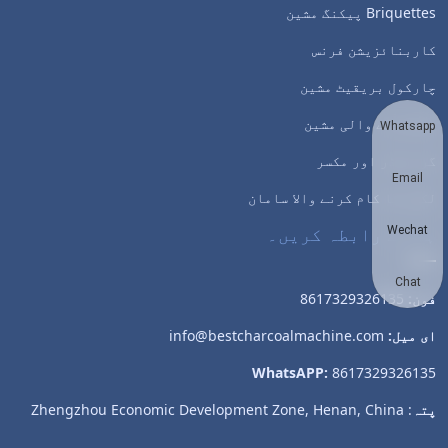
Briquettes پیکنگ مشین
کاربنائزیشن فرنس
چارکول بریقیٹ مشین
خشک کرنے والی مشین
Whatsapp
گرائنڈر اور مکسر
Email
لکڑی کا کام کرنے والا سامان
ہم سے رابطہ کریں۔
Wechat
Chat
فون:
8617329326135
ای میل:
info@bestcharcoalmachine.com
WhatsAPP:
8617329326135
پتہ
: Zhengzhou Economic Development Zone, Henan, China