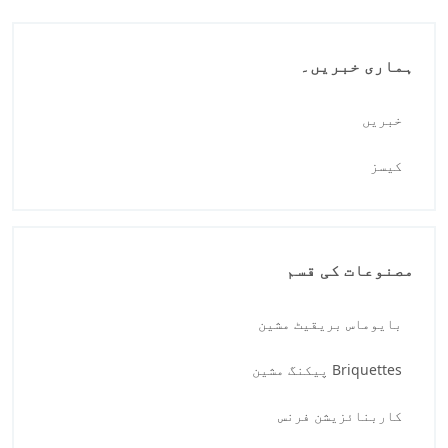
ہماری خبریں۔
خبریں
کیسز
مصنوعات کی قسم
بایوماس بریقیٹ مشین
Briquettes پیکنگ مشین
کاربنائزیشن فرنس