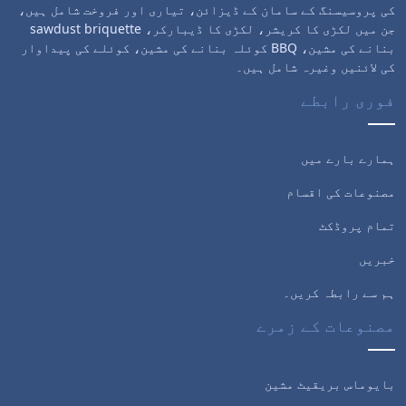
کی پروسیسنگ کے سامان کے ڈیزائن، تیاری اور فروخت شامل ہیں،
جن میں لکڑی کا کریشر، لکڑی کا ڈیبارکر، sawdust briquette
بنانے کی مشین، BBQ کوئلہ بنانے کی مشین، کوئلے کی پیداوار
کی لائنیں وغیرہ شامل ہیں۔
فوری رابطے
ہمارے بارے میں
مصنوعات کی اقسام
تمام پروڈکٹ
خبریں
ہم سے رابطہ کریں۔
مصنوعات کے زمرے
بایوماس بریقیٹ مشین