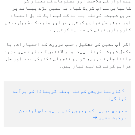
پیداوار کی صلاحیت اور مصنوعات کے معیار کو
کامیابی سے اپ گریڈ کیا۔ یہ مشین بڑے پیمانے پر
مربع شییشہ کوئلہ بنانے کے لیے ایک قابل اعتماد
اور موثر حل فراہم کرتی ہے، اور صارف کے طویل مدتی
کاروباری ترقی کی حمایت کرتی ہے۔
اگر آپ مشین کی تشکیل، حسب ضرورت کے اختیارات، یا
مکمل شییشہ کوئلہ پیداوار لائنوں کے بارے میں مزید
جاننا چاہتے ہیں، تو ہم تفصیلی تکنیکی مدد اور حل
فراہم کرنے کے لیے تیار ہیں۔
کاربنائزیشن کوئلہ بھٹہ گریناڈا کو برآمد
کیا گیا
سعودی عربیہ کو بھیجی گئی بایو ماس ایندھن
برکیٹ مشین