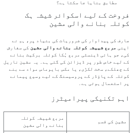
مطابق بنایا جا سکتا ہے؟
فروخت کے لیے اسکوائر شیشہ ہک
کوئلہ بنانے والی مشین
صارف کی پیداوار کی ضروریات کی بنیاد پر، ہم نے
اپنی
مربع شییشہ کوئلہ بنانے والی مشین
کی سفارش
کی، جو ہائی ڈینسٹی مربع ہُکا کوئلہ برکیٹ بنانے
کے لیے خاص طور پر ڈیزائن کی گئی ہے۔ یہ مشین ناریل
کے چھلکے، سخت لکڑی، یا مکس بایوماس مواد سے بنے
کوئلہ کے پاؤڈر کے پروسیسنگ کے لیے وسیع پیمانے
پر استعمال ہوتی ہے۔
اہم تکنیکی پیرامیٹرز
مربع شییشہ کوئلہ
مشین کی قسم
بنانے والی مشین