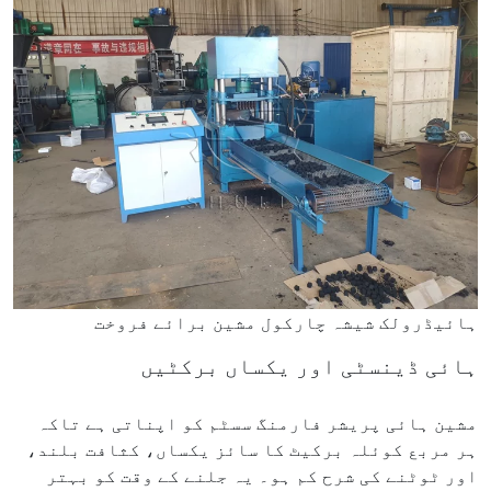
ہائیڈرولک شیشہ چارکول مشین برائے فروخت
ہائی ڈینسٹی اور یکساں برکٹیں
مشین ہائی پریشر فارمنگ سسٹم کو اپناتی ہے تاکہ
ہر مربع کوئلہ برکیٹ کا سائز یکساں، کثافت بلند،
اور ٹوٹنے کی شرح کم ہو۔ یہ جلنے کے وقت کو بہتر