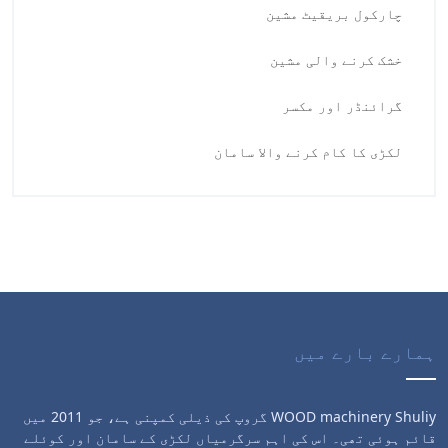
چارکول بریقیٹ مشین
خشک کرنے والی مشین
گرائنڈر اور مکسر
لکڑی کا کام کرنے والا سامان
ہمارے بارے میں
WOOD machinery Shuliy گروپ کی ذیلی کمپنی ہے، جو 2011 میں
قائم ہوئی تھی۔ اس کی اہم سرگرمیاں لکڑی کے سامان اور کوئلے