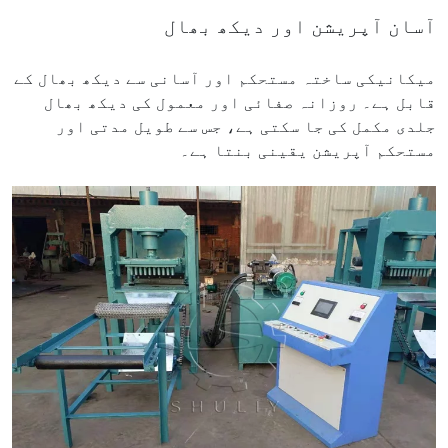
آسان آپریشن اور دیکھ بھال
میکانیکی ساختہ مستحکم اور آسانی سے دیکھ بھال کے
قابل ہے۔ روزانہ صفائی اور معمول کی دیکھ بھال
جلدی مکمل کی جا سکتی ہے، جس سے طویل مدتی اور
مستحکم آپریشن یقینی بنتا ہے۔