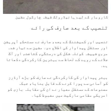
کاروبار کے لیے ہائیڈرولک شیشہ چارکول مشین
تنصیب کے بعد صارف کی رائے
تنصیب اور کمیشننگ کے بعد، صارف نے مستحکم آپریشن
اور مستقل پیداوار کی اطلاع دی۔ مشین سے تیار شدہ
مربع شییشہ کوئلہ شکل کی درستگی، کثافت، اور آگ
جلانے کے رویے کے لحاظ سے بہترین کارکردگی دکھاتا
ہے۔
بہتر پیداوار کی کارکردگی نے صارف کو بڑے آرڈرز
کو آسانی سے پورا کرنے کے قابل بنایا، جبکہ
مصنوعات کے مستقل معیار نے ان کی مقابلہ بازی کو
امریکی مقامی مارکیٹ میں مضبوط کیا۔