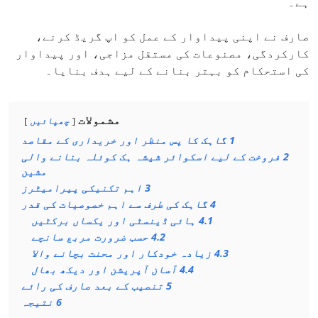
ہے۔
صارف نے اپنی پیداوار کے عمل کو اپ گریڈ کرنے،
کارکردگی، مصنوعات کی مستقل مزاجی، اور پیداوار
کی استحکام کو بہتر بنانے کے لیے ہدف بنایا۔
مشمولات
چھپائیں
1
گاہک کا پس منظر اور خریداری کے مقاصد
2
فروخت کے لیے اسکوائر شیشہ ہک کوئلہ بنانے والی
مشین
3
اہم تکنیکی پیرامیٹرز
4
گاہک کی طرف سے اہم خصوصیات کی قدر
4.1
ہائی ڈینسٹی اور یکساں برکٹیں
4.2
حسب ضرورت مربع سانچے
4.3
زیادہ خودکار اور محنت بچانے والا
4.4
آسان آپریشن اور دیکھ بھال
5
تنصیب کے بعد صارف کی رائے
6
نتیجہ