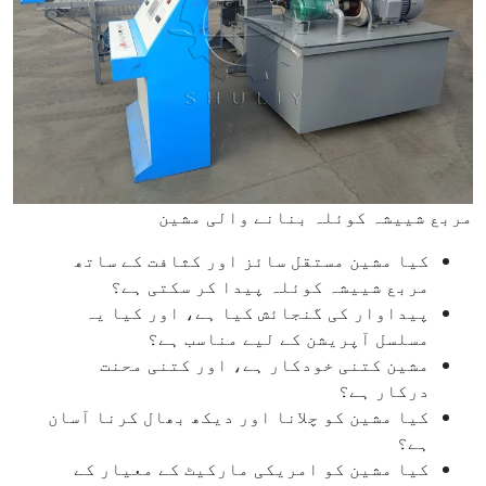
مربع شییشہ کوئلہ بنانے والی مشین
کیا مشین مستقل سائز اور کثافت کے ساتھ
مربع شییشہ کوئلہ پیدا کر سکتی ہے؟
پیداوار کی گنجائش کیا ہے، اور کیا یہ
مسلسل آپریشن کے لیے مناسب ہے؟
مشین کتنی خودکار ہے، اور کتنی محنت
درکار ہے؟
کیا مشین کو چلانا اور دیکھ بھال کرنا آسان
ہے؟
کیا مشین کو امریکی مارکیٹ کے معیار کے