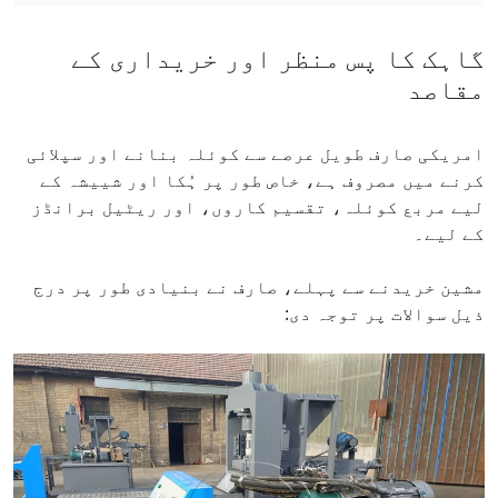
گاہک کا پس منظر اور خریداری کے
مقاصد
امریکی صارف طویل عرصے سے کوئلہ بنانے اور سپلائی
کرنے میں مصروف ہے، خاص طور پر ہُکا اور شییشہ کے
لیے مربع کوئلہ، تقسیم کاروں، اور ریٹیل برانڈز
کے لیے۔
مشین خریدنے سے پہلے، صارف نے بنیادی طور پر درج
ذیل سوالات پر توجہ دی: