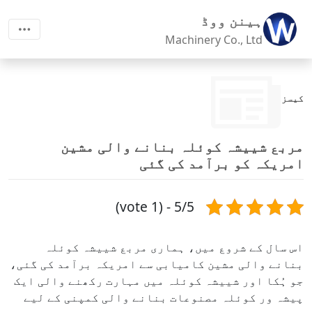
ہینن ووڈ
Machinery Co., Ltd
کیسز
مربع شییشہ کوئلہ بنانے والی مشین
امریکہ کو برآمد کی گئی
5/5 - (1 vote)
اس سال کے شروع میں، ہماری مربع شییشہ کوئلہ
بنانے والی مشین کامیابی سے امریکہ برآمد کی گئی،
جو ہُکا اور شییشہ کوئلہ میں مہارت رکھنے والی ایک
پیشہ ور کوئلہ مصنوعات بنانے والی کمپنی کے لیے