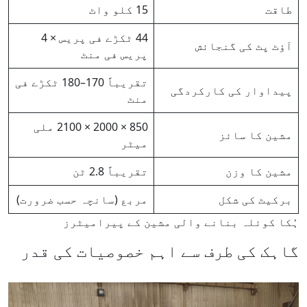
طاقت
15 کلو واٹ
44 ٹکڑے فی پریس × 4
آؤٹ پٹ کی گنجائش
پریس فی منٹ
تقریباً 170–180 ٹکڑے فی
پیداوار کی کارکردگی
منٹ
850 × 2000 × 2100 ملی
مشین کا سائز
میٹر
مشین کا وزن
تقریباً 2.8 ٹن
برکیٹ کی شکل
مربع (سانچہ حسب ضرورت)
ہُکا کوئلہ بنانے والی مشین کے پیرامیٹرز
گاہک کی طرف سے اہم خصوصیات کی قدر