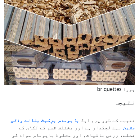
چورا briquettes
نتیجہ
نتیجے کے طور پر، ایک
بایوماس برِکیٹ بنانے والی
مشین
بہت لچکدار ہے اور مختلف قسم کے لکڑی کے
فضلے، زرعی باقیات، اور مخلوط بایوماس مواد کو