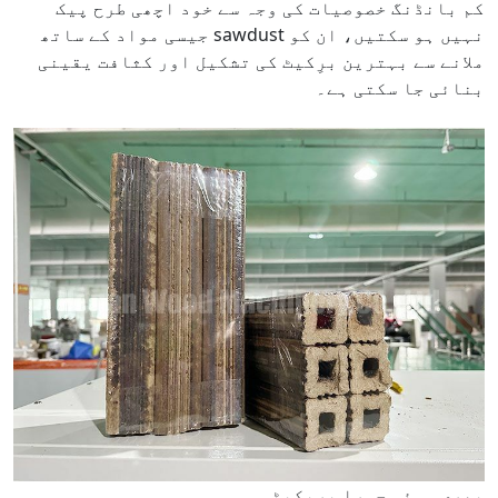
کم بانڈنگ خصوصیات کی وجہ سے خود اچھی طرح پیک
نہیں ہو سکتیں، ان کو sawdust جیسی مواد کے ساتھ
ملانے سے بہترین برِکیٹ کی تشکیل اور کثافت یقینی
بنائی جا سکتی ہے۔
بھری ہوئی چورا بریکیٹس