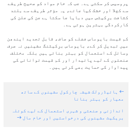
پروسیس کر سکتی ہے۔ جب کہ خام مواد کو صحیح طریقے
سے کچلا اور خشک کیا جائے، یہ مؤثر طریقے سے بلند
کثافت برِکیٹس میں دبایا جا سکتا ہے جن کی جلن کی
کارکردگی بہترین ہوتی ہے۔
کم قیمت بایوماس فضلے کو صاف، قابل تجدید ایندھن
میں تبدیل کر کے، بایوماس برِکیٹنگ مشینیں نہ صرف
وسائل کے استعمال کو بہتر بناتی ہیں بلکہ مختلف
صنعتوں کے لیے پائیدار اور کم قیمت توانائی کی
پیداوار کی حمایت بھی کرتی ہیں۔
ہائیڈرولک شیشہ چارکول مشینوں کے ساتھ
معیار کو بہتر بنانا
اندازنی و صنعتی و شہری استعمال کے لیے کوئلہ
بریکیٹ مشینوں کی درخواستیں اور خام مال