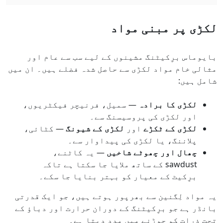
لکڑی پر مبنی مواد
بایوماس برِکیٹنگ مشینوں کے لیے سب سے عام اور
مثالی خام مواد لکڑی سے حاصل شدہ فضلے ہیں۔ ان میں
شامل ہیں:
لکڑی کا برادہ
— سمیل، فرنیچر فیکٹریوں،
اور لکڑی کی پروسیسنگ سے۔
لکڑی کے ٹکڑے
اور
لکڑی کے شیونگ
— کٹائی،
پلاننگ، یا لکڑی کی پیداوار سے۔
چھال اور چھوٹے شاخیں
— یہ کاٹنے،
sawdust کے ساتھ ملایا جا سکتا ہے تاکہ
برِکیٹ کے معیار کو بہتر بنایا جا سکے۔
یہ مواد لِگنین سے بھرپور ہوتے ہیں، جو ایک قدرتی
بانڈر ہے جو برِکیٹنگ کے دوران حرارت اور دباؤ کے
تحت ذرات کو جوڑنے میں مدد دیتا ہے۔