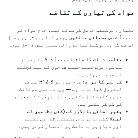
مواد کی تیاری کے تقاضے
معیاری برِکیٹس حاصل کرنے کے لیے، خام مواد کو
عموماً
خاص جسمانی حالتیں
پوری کرنی ہوتی ہیں قبل
اس کے کہ وہ برِکیٹ بنانے والی مشین میں داخل ہوں:
مناسب ذرات کا سائز:
عموماً 3–5 ملی میٹر
سے کم، بڑے فضلے جیسے شاخوں کے لیے کچلنے
کی ضرورت ہوتی ہے۔
کم نمی کا مواد:
عام طور پر 8–12% سے کم
کنٹرول کیا جاتا ہے — زیادہ نمی مولڈنگ
میں رکاوٹ ڈال سکتی ہے اور برِکیٹ کے معیار
کو کم کر سکتی ہے۔
بغیر اضافی بانڈرز کے (کئی نظاموں کے
لیے):
کئی بایوماس مشینیں قدرتی لِگنین
اور دباؤ پر بانڈنگ پر انحصار کرتی ہیں۔