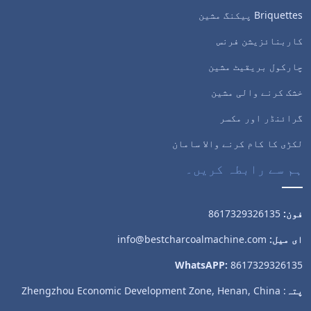
Briquettes پیکنگ مشین
کاربنائزیشن فرنس
چارکول بریقیٹ مشین
خشک کرنے والی مشین
Whatsapp
گرائنڈر اور مکسر
Email
لکڑی کا کام کرنے والا سامان
ہم سے رابطہ کریں۔
Wechat
Chat
فون:
8617329326135
ای میل:
info@bestcharcoalmachine.com
WhatsAPP:
8617329326135
پتہ
: Zhengzhou Economic Development Zone, Henan, China