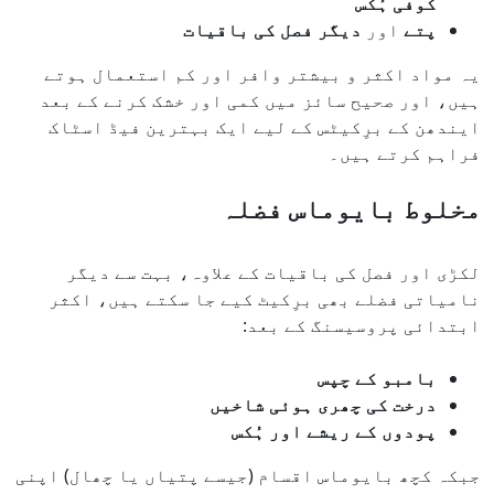
کوفی ہُکس
پتے
اور
دیگر فصل کی باقیات
یہ مواد اکثر و بیشتر وافر اور کم استعمال ہوتے
ہیں، اور صحیح سائز میں کمی اور خشک کرنے کے بعد
ایندھن کے برِکیٹس کے لیے ایک بہترین فیڈ اسٹاک
فراہم کرتے ہیں۔
مخلوط بایوماس فضلہ
لکڑی اور فصل کی باقیات کے علاوہ، بہت سے دیگر
نامیاتی فضلے بھی برِکیٹ کیے جا سکتے ہیں، اکثر
ابتدائی پروسیسنگ کے بعد:
بامبو کے چپس
درخت کی چھری ہوئی شاخیں
پودوں کے ریشے اور ہُکس
جبکہ کچھ بایوماس اقسام (جیسے پتیاں یا چھال) اپنی