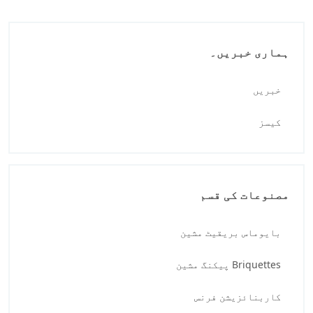
ہماری خبریں۔
خبریں
کیسز
مصنوعات کی قسم
بایوماس بریقیٹ مشین
Briquettes پیکنگ مشین
کاربنائزیشن فرنس