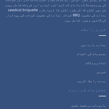
کی پروسیسنگ کے سامان کے ڈیزائن، تیاری اور فروخت شامل ہیں،
جن میں لکڑی کا کریشر، لکڑی کا ڈیبارکر، sawdust briquette
بنانے کی مشین، BBQ کوئلہ بنانے کی مشین، کوئلے کی پیداوار
کی لائنیں وغیرہ شامل ہیں۔
فوری رابطے
ہمارے بارے میں
مصنوعات کی اقسام
تمام پروڈکٹ
خبریں
ہم سے رابطہ کریں۔
مصنوعات کے زمرے
بایوماس بریقیٹ مشین