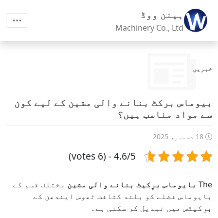
ہینن ووڈ
Machinery Co., Ltd
خبریں
بیوماس برکٹ بنانے والی مشین کے لیے کون
سے مواد مناسب ہیں؟
18 دسمبر، 2025
4.6/5 - (6 votes)
The
بایوماس برِکیٹ بنانے والی مشین
مختلف قسم کے
بایوماس فضلے کو بلند کثافت ٹھوس ایندھن کے
برِکیٹس میں تبدیل کر سکتی ہے۔