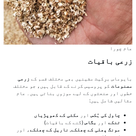
عام چورا
زرعی باقیات
بایوماس برِکیٹ مشینیں بھی مختلف قسم کے
زرعی
مصنوعات
کو پروسیس کرنے کے قابل ہیں، جو مختلف
خطوں اور صنعتوں کے لیے موزوں بناتی ہیں۔ عام
مثالیں شامل ہیں:
چاول کی ہُکس
اور
مکئی کے کھوپڑیاں
تنکے
اور
بگاس
(گنے کے باقیات)
مونگ پھلی کے چھلکے
,
ناریل کے چھلکے
، اور