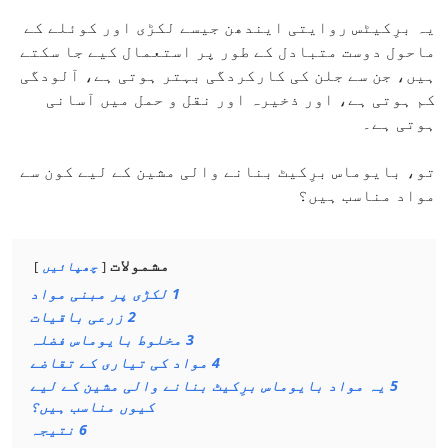
یہ برِکیٹس روایتی ایندھن جیسے لکڑی اور کوئلے کے
ماحول دوست متبادل کے طور پر استعمال کیے جا سکتے
ہیں، جن سے جلن کی کارکردگی بہتر ہوتی ہے، آلودگی
کم ہوتی ہے، اور ذخیرہ اور نقل و حمل میں آسانی
ہوتی ہے۔
تو، بایوماس برِکیٹ بنانے والی مشین کے لیے کون سے
مواد مناسب ہیں؟
مشمولات
چھپائیں
1
لکڑی پر مبنی مواد
2
زرعی باقیات
3
مخلوط بایوماس فضلہ
4
مواد کی تیاری کے تقاضے
5
یہ مواد بایوماس برِکیٹ بنانے والی مشین کے لیے
کیوں مناسب ہیں؟
6
نتیجہ