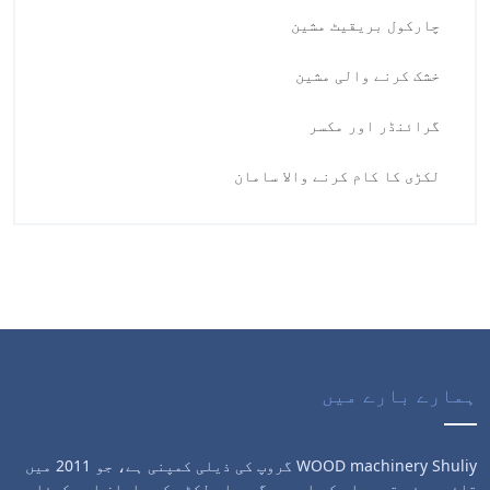
چارکول بریقیٹ مشین
خشک کرنے والی مشین
گرائنڈر اور مکسر
لکڑی کا کام کرنے والا سامان
ہمارے بارے میں
WOOD machinery Shuliy گروپ کی ذیلی کمپنی ہے، جو 2011 میں
قائم ہوئی تھی۔ اس کی اہم سرگرمیاں لکڑی کے سامان اور کوئلے