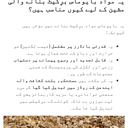
یہ مواد بایوماس برِکیٹ بنانے والی
مشین کے لیے کیوں مناسب ہیں؟
یہ بایوماس مواد برِکیٹ بنانے میں مؤثر ہیں
کیونکہ:
وہ
قدرتی بانڈرز پر مشتمل
(جیسے لِگنین) جو
حرارت اور دباؤ کے تحت فعال ہوتا ہے۔
وہ
قابل تجدید اور وسیع پیمانے پر دستیاب
زرعی اور لکڑی کی پروسیسنگ کے ضمنی
مصنوعات کے طور پر۔
وہ کر سکتے ہیں
مستحکم، بلند کثافت والے
ایندھن کے روڈز میں تبدیل کیا گیا
گرمی،
صنعتی توانائی، یا مزید کاربنائزیشن کے
لیے موزوں ہے تاکہ کوئلے کے برِکیٹس میں
تبدیل کیا جا سکے۔