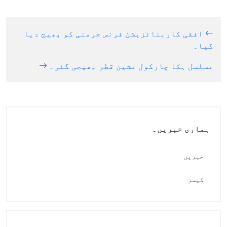
افقی کاربنائزیشن فرنس جرمنی کو بھیج دیا
گیا۔
مسلسل ہکا چارکول مشین قطر بھیجی گئی۔
ہماری خبریں۔
خبریں
کیسز