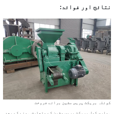
نتائج اور فوائد:
کوئلہ بریکٹ پریس مشین برائے فروخت
ہماری کول بریکٹ پریس مشین کے متعارف ہونے کے بعد