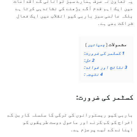
یہ تعاون نہ صرف ہمارے سبز توانائی کے اقدامات
میں ایک اہم قدم آگے بڑھنے کی نشاندہی کرتا ہے
بلکہ عالمی سبز باربی کیو انقلاب میں ایک فعال
شراکت بھی ہے۔
مشمولات
چھپائیں
1
کسٹمر کی ضرورت:
2
حل:
3
نتائج اور فوائد:
4
نتیجہ:
کسٹمر کی ضرورت:
باربی کیو ریستورانوں کی ترکی کا سلسلہ کاربن کے
اخراج کو کم کرنے اور ماحول دوست طریقوں کو
اپنانے کے لیے پرعزم ہے۔