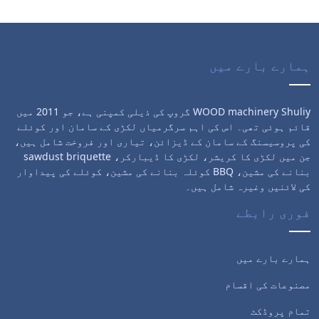
ہمارے بارے میں
WOOD machinery Shuliy گروپ کی ذیلی کمپنی ہے، جو 2011 میں
قائم ہوئی تھی۔ اس کی اہم سرگرمیاں لکڑی کے سامان اور کوئلے
کی پروسیسنگ کے سامان کے ڈیزائن، تیاری اور فروخت شامل ہیں،
جن میں لکڑی کا کریشر، لکڑی کا ڈیبارکر، sawdust briquette
بنانے کی مشین، BBQ کوئلہ بنانے کی مشین، کوئلے کی پیداوار
کی لائنیں وغیرہ شامل ہیں۔
فوری رابطے
ہمارے بارے میں
مصنوعات کی اقسام
تمام پروڈکٹ