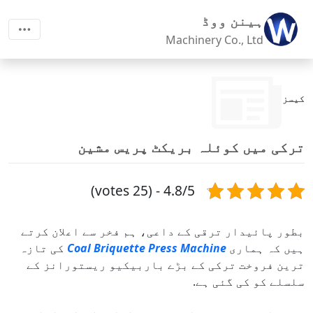
ہینن ووڈ
Machinery Co., Ltd
کیسز
ترکی میں کوئلہ بریکٹ پریس مشین
4.8/5 - (25 votes)
بطور پائیدار ترقی کے داعی، ہم فخر سے اعلان کرتے
ہیں کہ ہماری
Coal Briquette Press Machine
کی تازہ
ترین فروخت ترکی کے بڑے باربیکیو ریستورانز کے
سلسلے کو کی گئی ہے.