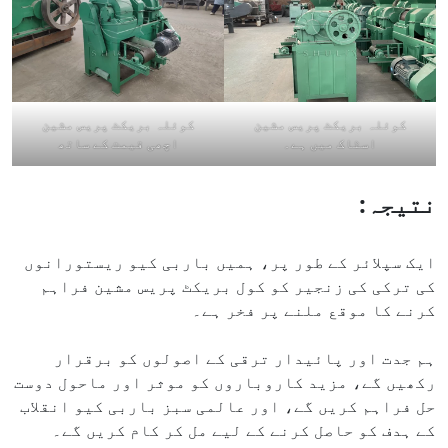
کوئلہ بریکٹ پریس مشین
کوئلہ بریکٹ پریس مشین
اسٹاک میں ہے۔
اچھی قیمت کے ساتھ
نتیجہ:
ایک سپلائر کے طور پر، ہمیں باربی کیو ریستورانوں
کی ترکی کی زنجیر کو کول بریکٹ پریس مشین فراہم
کرنے کا موقع ملنے پر فخر ہے۔
ہم جدت اور پائیدار ترقی کے اصولوں کو برقرار
رکھیں گے، مزید کاروباروں کو موثر اور ماحول دوست
حل فراہم کریں گے، اور عالمی سبز باربی کیو انقلاب
کے ہدف کو حاصل کرنے کے لیے مل کر کام کریں گے۔