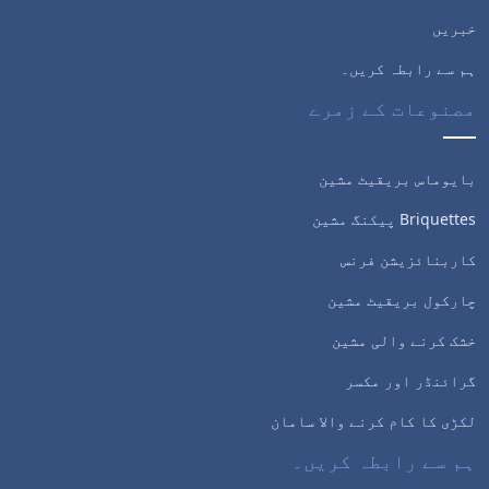
خبریں
ہم سے رابطہ کریں۔
مصنوعات کے زمرے
بایوماس بریقیٹ مشین
Briquettes پیکنگ مشین
کاربنائزیشن فرنس
چارکول بریقیٹ مشین
خشک کرنے والی مشین
گرائنڈر اور مکسر
لکڑی کا کام کرنے والا سامان
ہم سے رابطہ کریں۔