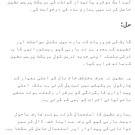
لیے ایک موثر، پائیدار کوئلے کی بریکٹ پریس مشین
حاصل کرنے میں ہماری مدد کی درخواست کی۔
حل:
گاہک کی ضروریات کے بارے میں مکمل مواصلت اور
تفہیم کے بعد، ہم نے باربی کیو ریستورانوں کا یہ
ترکی سلسلہ اپنی جدید ترین کول بریکٹ پریس مشین
کے ساتھ فراہم کیا۔
یہ مشین نہ صرف مختلف خام مال کو اعلیٰ معیار کے
چارکول بریکیٹس میں تبدیل کرتی ہے بلکہ اعلیٰ
پیداواری کارکردگی کو برقرار رکھتے ہوئے منفی
ماحولیاتی اثرات کو بھی کم کرتی ہے۔
ہماری مشین کا استعمال کرتے ہوئے، صارف ماحول
دوست باربی کیو کی وجہ سے اپنا حصہ ڈال کر سبز
توانائی کی پیداوار اور استعمال حاصل کر سکتا ہے۔