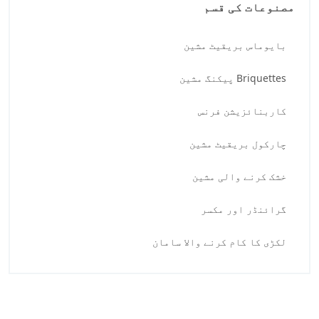
مصنوعات کی قسم
بایوماس بریقیٹ مشین
Briquettes پیکنگ مشین
کاربنائزیشن فرنس
چارکول بریقیٹ مشین
خشک کرنے والی مشین
گرائنڈر اور مکسر
لکڑی کا کام کرنے والا سامان