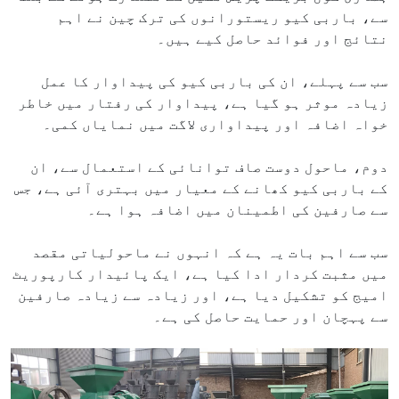
سے، باربی کیو ریستورانوں کی ترک چین نے اہم
نتائج اور فوائد حاصل کیے ہیں۔
سب سے پہلے، ان کی باربی کیو کی پیداوار کا عمل
زیادہ موثر ہو گیا ہے، پیداوار کی رفتار میں خاطر
خواہ اضافہ اور پیداواری لاگت میں نمایاں کمی۔
دوم، ماحول دوست صاف توانائی کے استعمال سے، ان
کے باربی کیو کھانے کے معیار میں بہتری آئی ہے، جس
سے صارفین کی اطمینان میں اضافہ ہوا ہے۔
سب سے اہم بات یہ ہے کہ انہوں نے ماحولیاتی مقصد
میں مثبت کردار ادا کیا ہے، ایک پائیدار کارپوریٹ
امیج کو تشکیل دیا ہے، اور زیادہ سے زیادہ صارفین
سے پہچان اور حمایت حاصل کی ہے۔