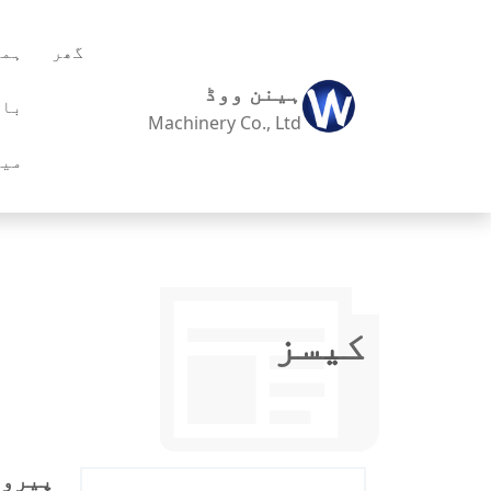
گھر
ہما
ہینن ووڈ
بار
Machinery Co., Ltd
میں
کیسز
پیرو کو ب