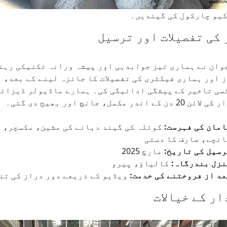
کیو چارکول کی گیندیں۔
کی تفصیلات اور ترسیل
وان نے ہماری تیز جوابدہی اور پیشہ ورانہ تکنیکی رہن
 اور ہماری فیکٹری کی تفصیلات کا جائزہ لینے کے بعد، ا
سی تاخیر کے پیشگی ادائیگی کی۔ ہمارے ماڈیولر ڈیزائن
کے اندر مکمل، جانچ اور بھیج دی گئی۔
مان کی فہرست:
کوئلہ کی گیند دبانے کی مشین، مکسچر، خ
انچے، صارف کا دستی
سیل کی تاریخ:
مارچ 2025
نزل بندرگاہ:
کالیاؤ، پیرو
د از فروختنے کی خدمت:
ویڈیو کے ذریعے دور دراز کی تنصیب کی رہنم
ر کے خیالات