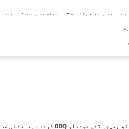
رے
مصنوعات کی اقسام
تمام مصنوعات
کیسز
ے
ھیجی گئی خودکار BBQ کوئلے بنانے کی مشین