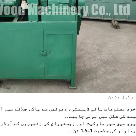
ری مصنوعات ہائی ڈینسٹی، دھوئیں سے پاک، جلانے میں آ
ند کی شکل میں ہونی چاہیے۔
.
رو میں سپر مارکیٹ اور ریستوران کی زنجیروں کے آرڈرز
داوار کی صلاحیت 1–1.5 ٹن۔
.