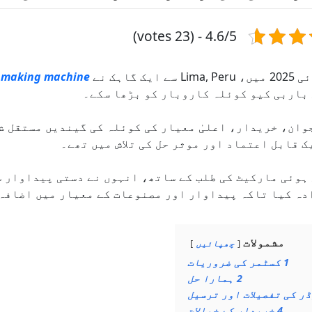
4.6/5 - (23 votes)
سے ایک گاہک نے
 making machine
باربی کیو کوئلہ کاروبار کو بڑھا سکے۔
وان، خریدار، اعلیٰ معیار کی کوئلہ کی گیندیں مستقل ش
ک قابل اعتماد اور موثر حل کی تلاش میں تھے۔
ہوئی مارکیٹ کی طلب کے ساتھ، انہوں نے دستی پیداوار س
دہ کیا تاکہ پیداوار اور مصنوعات کے معیار میں اضافہ
مشمولات
چھپائیں
1
کسٹمر کی ضروریات
2
ہمارا حل
ر کی تفصیلات اور ترسیل
4
خریدار کے خیالات