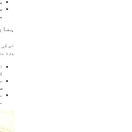
با
مک
ہ
ہمار
اس کی 
پر، ہم
ا
گی
ح
س
ما
میٹر ق