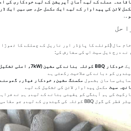
قاعدہ عملے کے لیے آسان آپریشن کے لیے خودکاری کی اعل
مل لائن کی پیداوار کے لیے ایک مکمل حل، جس میں ایک ڈ
و۔
.
ا حل
خام مال (کوئلے کا پاؤڈر اور ناریل کے چھلکے کا تھوڑا 
 نے درج ذیل سیٹ اپ کی سفارش کی:
یک
خودکار BBQ کوئلہ بنانے کی مشین (7kW، اعلی تشکیل دباؤ)
ندوں کو دبانے کی صلاحیت رکھتی ہے
مایتی سامان بشمول
مکسنگ مشین، خودکار فیڈر، گھومنے و
انچہ سیٹ
مکمل پیداوار لائن کی تشکیل کے لیے
رکیٹ کی ہم آہنگی کو یقینی بنانے کے لیے، ہم نے فراہم
طر کی گول BBQ کوئلہ کی گیندوں کے لیے، جو مقامی پیرو مارکیٹ میں مقبول ہیں