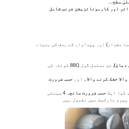
یٰ سطح۔
.
رائر اور کاربونائزیشن فرنس شامل
سا مقدار) اور پیداوار کے ہدف کی بنیاد
, جو مسلسل گول BBQ کوئلہ کی
الا خشک کرنے والا
، اور
حسب ضرورت
 کیا ایک
حسب ضرورت سانچہ
4 سینٹی