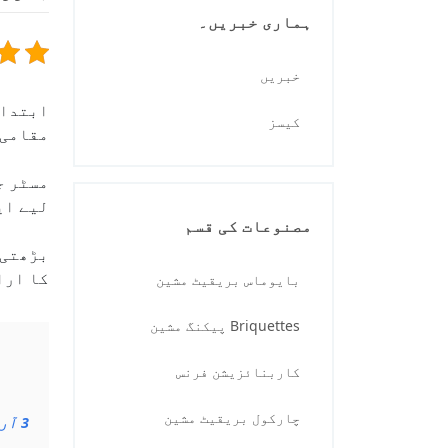
ہماری خبریں۔
خبریں
ابتدائی 2025 میں، Lima, Peru 
کیسز
مقامی 
مسٹر ج
لیے ای
مصنوعات کی قسم
بڑھتی 
کا ارا
بایوماس بریقیٹ مشین
Briquettes پیکنگ مشین
کاربنائزیشن فرنس
چارکول بریقیٹ مشین
3
آرڈ