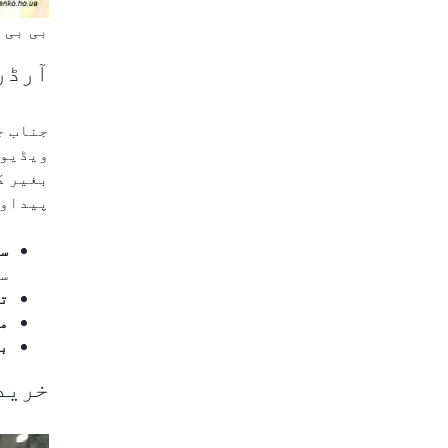
بی بی 
آرڈر 
جناب ج
ویڈیوز
بغیر ک
پیداوار کی لائن 20 دن 
سا
س
تر
م
بع
خریدا