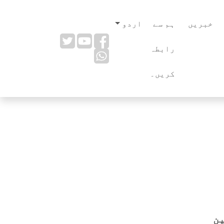
خبریں
ہم سے
اردو
رابطہ
کریں۔