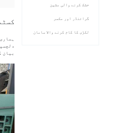
خشک کرنے والی مشین
گرائنڈر اور مکسر
کسٹم
لکڑی کا کام کرنے والا سامان
ہماری و
دلچسپی
بیان ک