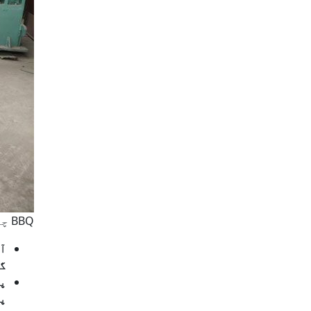
BBQ چارکول مشین
آخ
گی
پی
پی