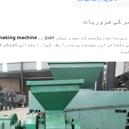
ر کی ضروریات
یب سائٹ دیکھنے کے بعد، مسٹر Juan نے
 making machine
 دکھائی اور سیدھے ہم سے رابطہ کیا۔ ابتدائی گفتگو ک
یے: