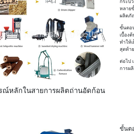
กระบว
หลายขั
ผลิตภั
ขั้นตอ
เบื้อง
ทำให้เ
สุดท้า
ต่อไป
การผล
รณ์หลักในสายการผลิตถ่านอัดก้อน
ขั้นต