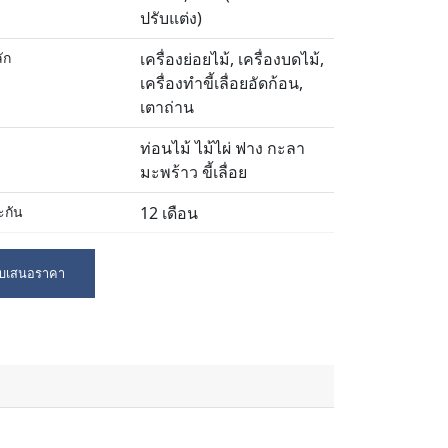
ปรับแต่ง)
ัก
เครื่องย่อยไม้, เครื่องบดไม้,
เครื่องทำขี้เลื่อยอัดก้อน,
เตาถ่าน
ท่อนไม้ ไม้ไผ่ ฟาง กะลา
มะพร้าว ขี้เลื่อย
ะกัน
12 เดือน
งการรับประกัน
การสนับสนุนทางเทคนิค
ใบเสนอราคา
วิดีโอ การสนับสนุน
ออนไลน์ บริการบำรุงรักษา
และซ่อมแซมภาคสนาม