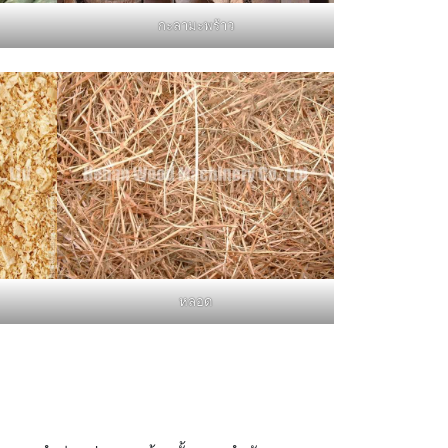
กะลามะพร้าว
หลอด