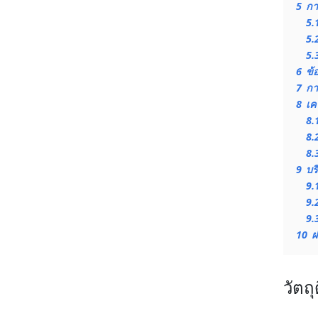
5
กา
5.
5.
5.
6
ข้
7
กา
8
เค
8.
8.
8.
9
บร
9.
9.
9.
10
ฝ
วัตถ