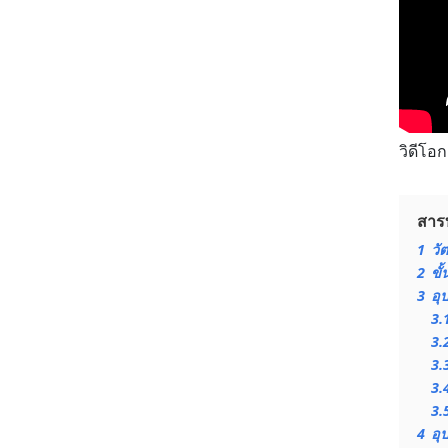
วิดีโอ
สาร
1
วั
2
ขั
3
อุ
3.
3.
3.
3.
3.
4
อุ