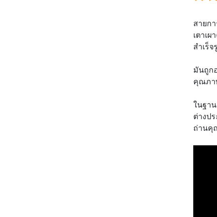
สายการ
เตาเผา
สำเร็จร
มันถูก
คุณภาพ
ในฐานะ
ต่างปร
ถ่านคุ