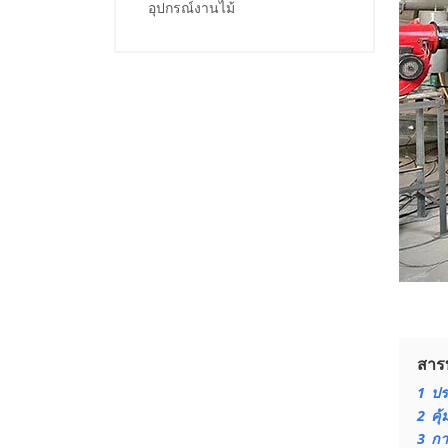
อุปกรณ์งานไม้
สาร
1
ปร
2
คุ้
3
กา