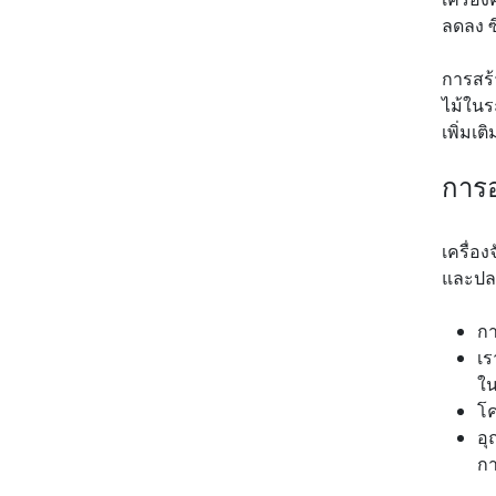
ลดลง ซ
การสร้
ไม้ในร
เพิ่มเ
การอ
เครื่อ
และปล
กา
เร
ใน
โค
อุ
ก