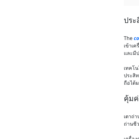
ประส
The
co
เข้าเค
และมีป
เทคโนโล
ประสิ
ถือได้ม
คุ้มค
เตาถ่า
ถ่านชี
เครื่อ