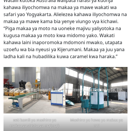
Watalii kutoka Australia walipata nafasi ya kuonja
kahawa iliyochomwa na makaa ya mawe wakati wa
safari yao Yogyakarta. Alielezea kahawa iliyochomwa na
makaa ya mawe kama bia yenye viungo vya kichawi.
“Piga makaa ya moto na uoneke majivu yaliyotoka na
kugusa makaa ya moto kwa midomo yako. Wakati
kahawa laini inaporomoka mdomoni mwako, utapata
uzoefu wa bia nyeusi ya Kijerumani. Makaa ya juu yana
ladha kali na hubadilika kuwa caramel kwa haraka.”
seti kamili ya mashine ya
Mashine ya hewa ya makaa ya
makaa ya shisha ya majimaji
mti