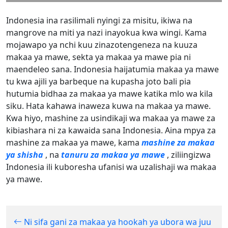
Indonesia ina rasilimali nyingi za misitu, ikiwa na
mangrove na miti ya nazi inayokua kwa wingi. Kama
mojawapo ya nchi kuu zinazotengeneza na kuuza
makaa ya mawe, sekta ya makaa ya mawe pia ni
maendeleo sana. Indonesia haijatumia makaa ya mawe
tu kwa ajili ya barbeque na kupasha joto bali pia
hutumia bidhaa za makaa ya mawe katika mlo wa kila
siku. Hata kahawa inaweza kuwa na makaa ya mawe.
Kwa hiyo, mashine za usindikaji wa makaa ya mawe za
kibiashara ni za kawaida sana Indonesia. Aina mpya za
mashine za makaa ya mawe, kama
mashine za makaa
ya shisha
, na
tanuru za makaa ya mawe
, ziliingizwa
Indonesia ili kuboresha ufanisi wa uzalishaji wa makaa
ya mawe.
Ni sifa gani za makaa ya hookah ya ubora wa juu