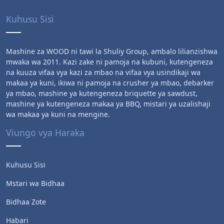
Kuhusu Sisi
Mashine za WOOD ni tawi la Shuliy Group, ambalo lilianzishwa
mwaka wa 2011. Kazi zake ni pamoja na kubuni, kutengeneza
na kuuza vifaa vya kazi za mbao na vifaa vya usindikaji wa
makaa ya kuni, ikiwa ni pamoja na crusher ya mbao, debarker
ya mbao, mashine ya kutengeneza briquette ya sawdust,
mashine ya kutengeneza makaa ya BBQ, mistari ya uzalishaji
wa makaa ya kuni na mengine.
Viungo vya Haraka
Kuhusu Sisi
Mstari wa Bidhaa
Bidhaa Zote
Habari