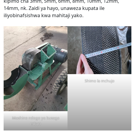
kipimo cha 3mm, 5mm, 6mm, 8mm, 10mm, 12mm,
14mm, nk. Zaidi ya hayo, unaweza kupata ile
iliyobinafsishwa kwa mahitaji yako.
Shimo la mchujo
Mashine ndogo ya kusaga
mbao