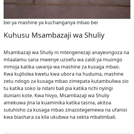
bei ya mashine ya kuchanganya mbao bei
Kuhusu Msambazaji wa Shuliy
Msambazaji wa Shuliy ni mtengenezaji anayeongoza na
mtaalamu sana mwenye uzoefu wa zaidi ya muongo
mmoja katika uwanja wa mashine za kusaga mbao.
Kwa kujitolea kwetu kwa ubora na huduma, mashine
zetu ndogo za kusaga mbao zimepata kutambuliwa sio
tu katika soko la ndani bali pia katika nchi nyingi
duniani kote. Kwa hivyo, Msambazaji wa Shuliy
amekuwa jina la kuaminika katika tasnia, akitoa
suluhisho za kusaga mbao zinazotegemewa na ufanisi
kwa biashara za kila ukubwa na sekta mbalimbali.