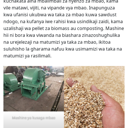
kuchakata aina mbalimbali za nyenzo za mbao, kama
vile matawi, vijiti, na vipande vya mbao. Inapunguza
kwa ufanisi ukubwa wa taka za mbao kuwa sawdust
ndogo, na kufanya iwe rahisi kwa usindikaji zaidi, kama
uzalishaji wa pellet za biomass au composting. Mashine
hii ni bora kwa viwanda na biashara zinazoshughulika
na urejelezaji na matumizi ya taka za mbao, ikitoa
suluhisho la gharama nafuu kwa usimamizi wa taka na
matumizi ya rasilimali.
Mashine ya kusaga mbao