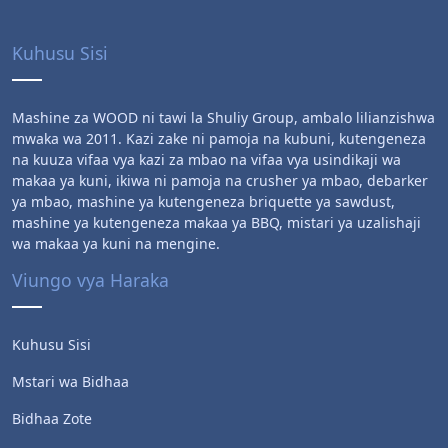
Kuhusu Sisi
Mashine za WOOD ni tawi la Shuliy Group, ambalo lilianzishwa
mwaka wa 2011. Kazi zake ni pamoja na kubuni, kutengeneza
na kuuza vifaa vya kazi za mbao na vifaa vya usindikaji wa
makaa ya kuni, ikiwa ni pamoja na crusher ya mbao, debarker
ya mbao, mashine ya kutengeneza briquette ya sawdust,
mashine ya kutengeneza makaa ya BBQ, mistari ya uzalishaji
wa makaa ya kuni na mengine.
Viungo vya Haraka
Kuhusu Sisi
Mstari wa Bidhaa
Bidhaa Zote