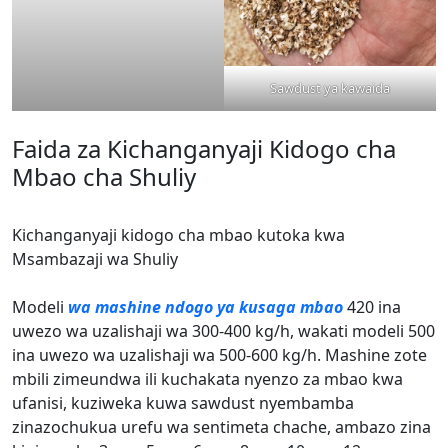
Sawdust ya kawaida
Faida za Kichanganyaji Kidogo cha
Mbao cha Shuliy
Kichanganyaji kidogo cha mbao kutoka kwa
Msambazaji wa Shuliy
Modeli
wa mashine ndogo ya kusaga mbao
420 ina
uwezo wa uzalishaji wa 300-400 kg/h, wakati modeli 500
ina uwezo wa uzalishaji wa 500-600 kg/h. Mashine zote
mbili zimeundwa ili kuchakata nyenzo za mbao kwa
ufanisi, kuziweka kuwa sawdust nyembamba
zinazochukua urefu wa sentimeta chache, ambazo zina