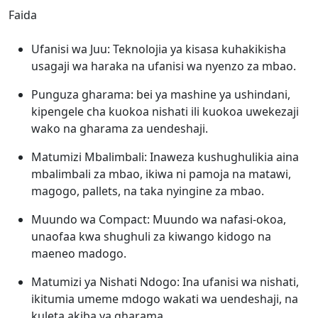
Faida
Ufanisi wa Juu: Teknolojia ya kisasa kuhakikisha
usagaji wa haraka na ufanisi wa nyenzo za mbao.
Punguza gharama: bei ya mashine ya ushindani,
kipengele cha kuokoa nishati ili kuokoa uwekezaji
wako na gharama za uendeshaji.
Matumizi Mbalimbali: Inaweza kushughulikia aina
mbalimbali za mbao, ikiwa ni pamoja na matawi,
magogo, pallets, na taka nyingine za mbao.
Muundo wa Compact: Muundo wa nafasi-okoa,
unaofaa kwa shughuli za kiwango kidogo na
maeneo madogo.
Matumizi ya Nishati Ndogo: Ina ufanisi wa nishati,
ikitumia umeme mdogo wakati wa uendeshaji, na
kuleta akiba ya gharama.