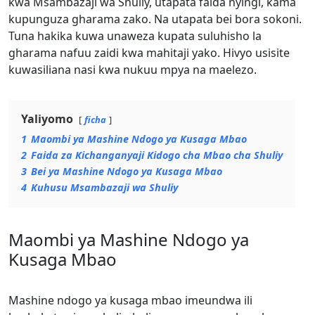
kwa Msambazaji wa Shuliy, utapata faida nyingi, kama
kupunguza gharama zako. Na utapata bei bora sokoni.
Tuna hakika kuwa unaweza kupata suluhisho la
gharama nafuu zaidi kwa mahitaji yako. Hivyo usisite
kuwasiliana nasi kwa nukuu mpya na maelezo.
Yaliyomo
ficha
1
Maombi ya Mashine Ndogo ya Kusaga Mbao
2
Faida za Kichanganyaji Kidogo cha Mbao cha Shuliy
3
Bei ya Mashine Ndogo ya Kusaga Mbao
4
Kuhusu Msambazaji wa Shuliy
Maombi ya Mashine Ndogo ya
Kusaga Mbao
Mashine ndogo ya kusaga mbao imeundwa ili