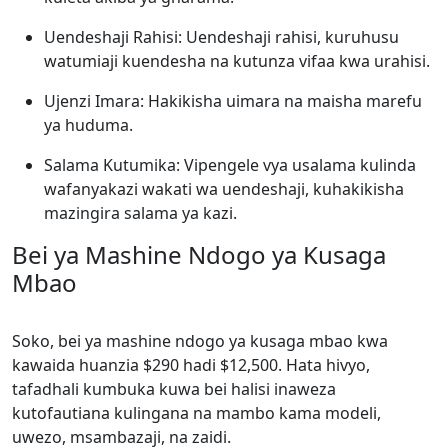
Uendeshaji Rahisi: Uendeshaji rahisi, kuruhusu
watumiaji kuendesha na kutunza vifaa kwa urahisi.
Ujenzi Imara: Hakikisha uimara na maisha marefu
ya huduma.
Salama Kutumika: Vipengele vya usalama kulinda
wafanyakazi wakati wa uendeshaji, kuhakikisha
mazingira salama ya kazi.
Bei ya Mashine Ndogo ya Kusaga
Mbao
Soko, bei ya mashine ndogo ya kusaga mbao kwa
kawaida huanzia $290 hadi $12,500. Hata hivyo,
tafadhali kumbuka kuwa bei halisi inaweza
kutofautiana kulingana na mambo kama modeli,
uwezo, msambazaji, na zaidi.