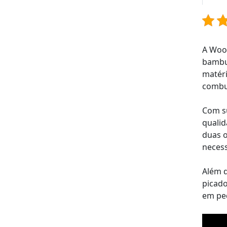
A Wood
bambu,
matéri
combus
Com su
qualid
duas o
necess
Além d
picado
em peq