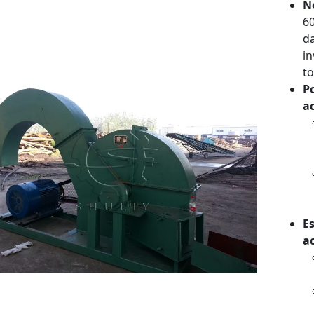
N
6
da
i
to
P
a
E
a