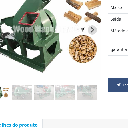
Marca
Saída
Método d
garantia
Obt
alhes do produto