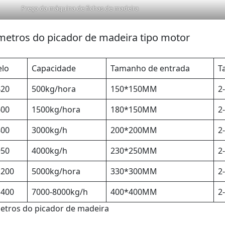
Preço da máquina de fichas de madeira
metros do picador de madeira tipo motor
lo
Capacidade
Tamanho de entrada
T
20
500kg/hora
150*150MM
2
00
1500kg/hora
180*150MM
2
00
3000kg/h
200*200MM
2
50
4000kg/h
230*250MM
2
200
5000kg/hora
330*300MM
2
400
7000-8000kg/h
400*400MM
2
etros do picador de madeira