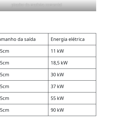
picador de madeira comercial
amanho da saída
Energia elétrica
-5cm
11 kW
-5cm
18,5 kW
-5cm
30 kW
-5cm
37 kW
-5cm
55 kW
-5cm
90 kW