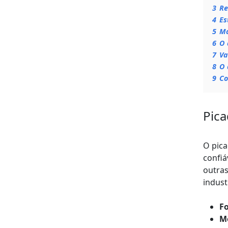
3
Re
4
Es
5
Ma
6
O 
7
Va
8
O 
9
Co
Pica
O pica
confiá
outras
industr
Fo
Mo