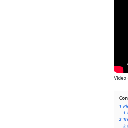
Vídeo 
Con
1
Pi
1.
2
Tr
2.