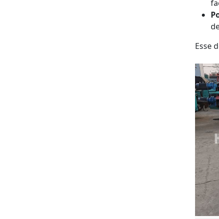
fa
Po
de
Esse d