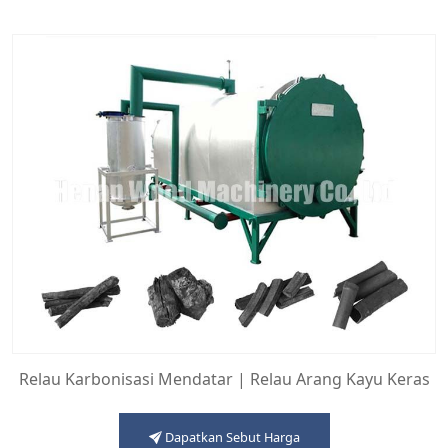
Relau Karbonisasi Mendatar | Relau Arang Kayu Keras
Dapatkan Sebut Harga