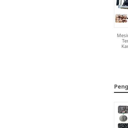
Mesi
Te
Ka
Peng