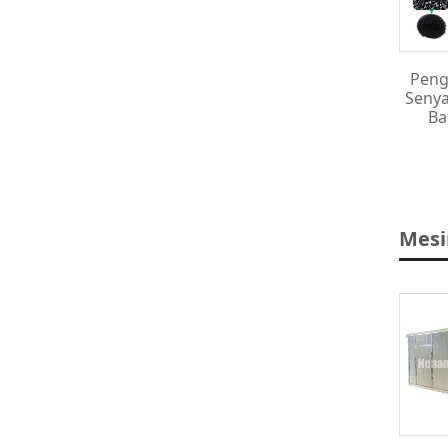
Peng
Seny
Ba
Mesi