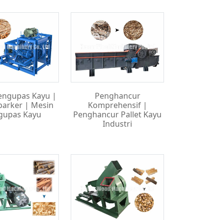
engupas Kayu |
Penghancur
barker | Mesin
Komprehensif |
gupas Kayu
Penghancur Pallet Kayu
Industri