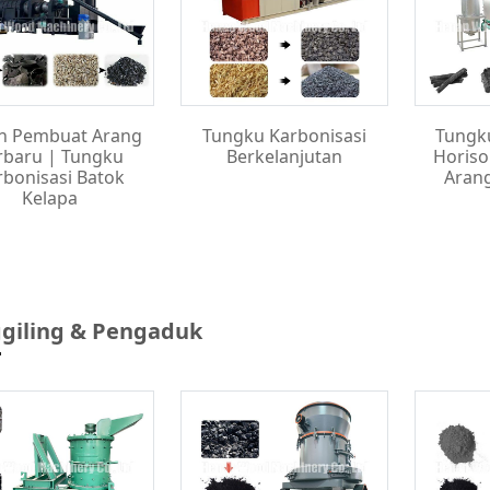
n Pembuat Arang
Tungku Karbonisasi
Tungk
rbaru | Tungku
Berkelanjutan
Horiso
rbonisasi Batok
Aran
Kelapa
giling & Pengaduk