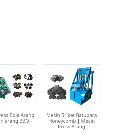
ress Bola Arang
Mesin Briket Batubara
in arang BBQ
Honeycomb | Mesin
Press Arang