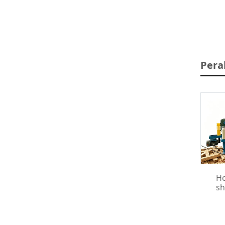
Pera
Ho
sh