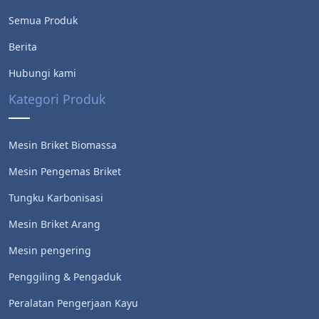
Semua Produk
Berita
Hubungi kami
Kategori Produk
Mesin Briket Biomassa
Mesin Pengemas Briket
Tungku Karbonisasi
Mesin Briket Arang
Mesin pengering
Whatsapp
Penggiling & Pengaduk
Peralatan Pengerjaan Kayu
Email