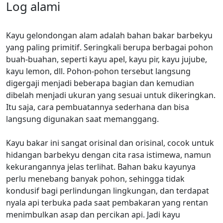
Log alami
Kayu gelondongan alam adalah bahan bakar barbekyu
yang paling primitif. Seringkali berupa berbagai pohon
buah-buahan, seperti kayu apel, kayu pir, kayu jujube,
kayu lemon, dll. Pohon-pohon tersebut langsung
digergaji menjadi beberapa bagian dan kemudian
dibelah menjadi ukuran yang sesuai untuk dikeringkan.
Itu saja, cara pembuatannya sederhana dan bisa
langsung digunakan saat memanggang.
Kayu bakar ini sangat orisinal dan orisinal, cocok untuk
hidangan barbekyu dengan cita rasa istimewa, namun
kekurangannya jelas terlihat. Bahan baku kayunya
perlu menebang banyak pohon, sehingga tidak
kondusif bagi perlindungan lingkungan, dan terdapat
nyala api terbuka pada saat pembakaran yang rentan
menimbulkan asap dan percikan api. Jadi kayu