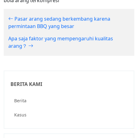
bola arang terkompresi
Pasar arang sedang berkembang karena
permintaan BBQ yang besar
Apa saja faktor yang mempengaruhi kualitas
arang？
BERITA KAMI
Berita
Kasus