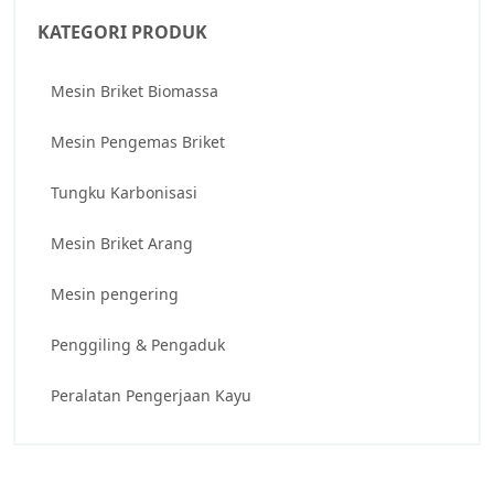
KATEGORI PRODUK
Mesin Briket Biomassa
Mesin Pengemas Briket
Tungku Karbonisasi
Mesin Briket Arang
Mesin pengering
Penggiling & Pengaduk
Peralatan Pengerjaan Kayu