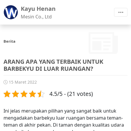
Kayu Henan
Mesin Co., Ltd
Berita
ARANG APA YANG TERBAIK UNTUK
BARBEKYU DI LUAR RUANGAN?
15 Maret 2022
4.5/5 - (21 votes)
Ini jelas merupakan pilihan yang sangat baik untuk
mengadakan barbekyu luar ruangan bersama teman-
teman di akhir pekan. Di taman dengan kualitas udara