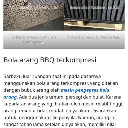
briket biomassa (sebelum
briket biomassa berkarbonisasi
karbonisasi)
Bola arang BBQ terkompresi
Barbeku luar ruangan saat ini pada dasarnya
menggunakan bola arang terkompresi, yang ditekan
dengan bubuk arang oleh
mesin pengepres bola
arang
. Ada dua jenis umum: persegi dan bulat. Karena
kepadatan arang yang ditekan oleh mesin relatif tinggi,
arang tersebut tidak mudah dinyalakan. Disarankan
untuk menggunakan lilin penyala. Namun, arang ini
sangat tahan lama setelah dinyalakan, memiliki nilai