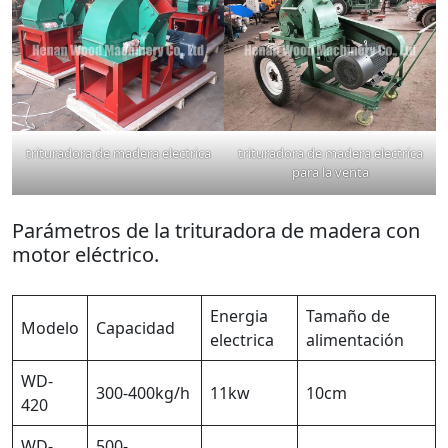
trituradora de madera electrica
trituradora de madera electrica
para la venta
Parámetros de la trituradora de madera con
motor eléctrico.
Energia
Tamaño de
Modelo
Capacidad
electrica
alimentación
WD-
300-400kg/h
11kw
10cm
420
WD-
500-