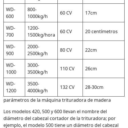
WD-
800-
60 CV
17cm
600
1000kg/h
WD-
1200-
60 CV
20 centímetros
700
1500kg/hora
WD-
2000-
80 CV
22cm
900
2500kg/h
WD-
3000-
110 CV
26cm
1000
3500kg/h
WD-
3500-
132 CV
28-30cm
1200
4000kg/h
parámetros de la máquina trituradora de madera
Los modelos 420, 500 y 600 llevan el nombre del
diámetro del cabezal cortador de la trituradora; por
ejemplo, el modelo 500 tiene un diámetro del cabezal