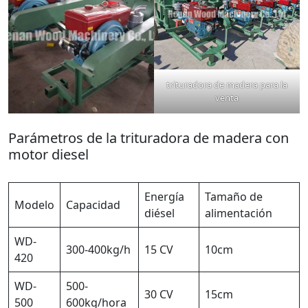
trituradora de madera para la
venta
Parámetros de la trituradora de madera con
motor diesel
Energía
Tamaño de
Modelo
Capacidad
diésel
alimentación
WD-
300-400kg/h
15 CV
10cm
420
WD-
500-
30 CV
15cm
500
600kg/hora