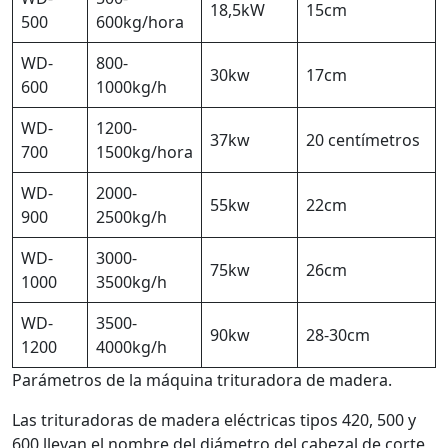
18,5kW
15cm
500
600kg/hora
WD-
800-
30kw
17cm
600
1000kg/h
WD-
1200-
37kw
20 centímetros
700
1500kg/hora
WD-
2000-
55kw
22cm
900
2500kg/h
WD-
3000-
75kw
26cm
1000
3500kg/h
WD-
3500-
90kw
28-30cm
1200
4000kg/h
Parámetros de la máquina trituradora de madera.
Las trituradoras de madera eléctricas tipos 420, 500 y
600 llevan el nombre del diámetro del cabezal de corte