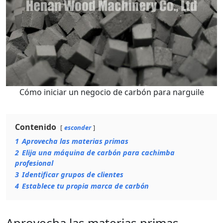
Cómo iniciar un negocio de carbón para narguile
Contenido
esconder
1
Aprovecha las materias primas
2
Elija una máquina de carbón para cachimba
profesional
3
Identificar grupos de clientes
4
Establece tu propia marca de carbón
Aprovecha las materias primas