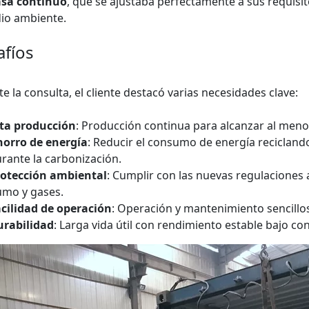
sa continuo
, que se ajustaba perfectamente a sus requisi
io ambiente.
fíos
e la consulta, el cliente destacó varias necesidades clave:
ta producción
: Producción continua para alcanzar al men
orro de energía
: Reducir el consumo de energía reciclan
rante la carbonización.
rotección ambiental
: Cumplir con las nuevas regulaciones
mo y gases.
cilidad de operación
: Operación y mantenimiento sencillos
urabilidad
: Larga vida útil con rendimiento estable bajo con