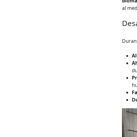
bioma
al med
Desa
Durant
Al
Ah
du
P
hu
Fa
D