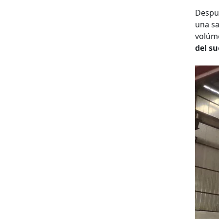
Despué
una s
volúm
del su