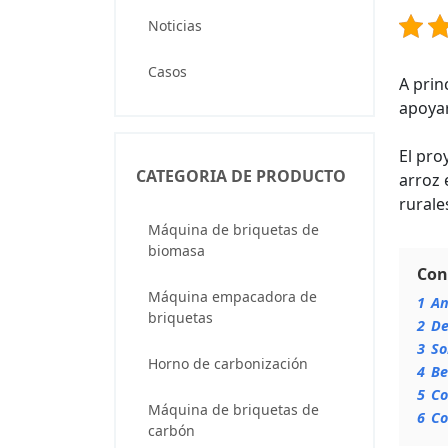
Noticias
Casos
A prin
apoyar
El pro
CATEGORIA DE PRODUCTO
arroz 
rurale
Máquina de briquetas de
biomasa
Con
Máquina empacadora de
1
An
briquetas
2
De
3
So
Horno de carbonización
4
Be
5
Co
Máquina de briquetas de
6
Co
carbón