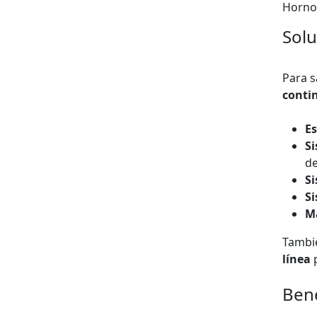
Horno
Sol
Para s
conti
Es
Si
de
S
Si
Ma
Tambi
línea
p
Bene