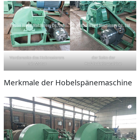
Vorderseite des Holzrasierers
der Seite der
mit Motor
Holzhobelmaschine
Merkmale der Hobelspänemaschine