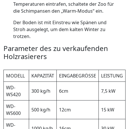
Temperaturen eintrafen, schaltete der Zoo für
die Schimpansen den „Warm-Modus“ ein.
Der Boden ist mit Einstreu wie Spänen und
Stroh ausgelegt, um dem kalten Winter zu
trotzen.
Parameter des zu verkaufenden
Holzrasierers
MODELL
KAPAZITÄT
EINGABEGRÖSSE
LEISTUNG
WD-
300 kg/h
6cm
7,5 kW
WS420
WD-
500 kg/h
12cm
15 kW
WS600
WD-
1000 kg/h
16cm
30 kW