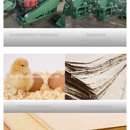
handelsüblicher Holzrasierer
Exportierte
Holzspänenmaschine
Hühnerbettwäsche
Papierherstellung