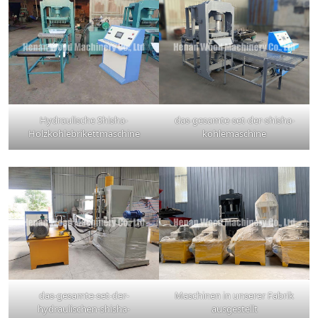
Hydraulische Shisha-
das-gesamte-set-der-shisha-
Holzkohlebrikettmaschine
kohlemaschine
das-gesamte-set-der-
Maschinen in unserer Fabrik
hydraulischen-shisha-
ausgestellt