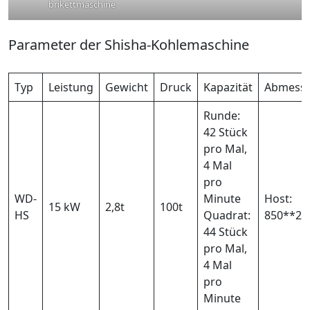
brikettmaschine
Parameter der Shisha-Kohlemaschine
Typ
Leistung
Gewicht
Druck
Kapazität
Abmess
Runde:
42 Stück
pro Mal,
4 Mal
pro
WD-
Minute
Host:
15 kW
2,8t
100t
HS
Quadrat:
850**2
44 Stück
pro Mal,
4 Mal
pro
Minute