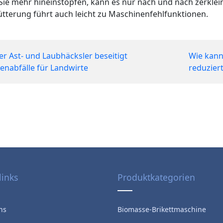
ie mehr hineinstopfen, kann es nur nach und nach zerklein
tterung führt auch leicht zu Maschinenfehlfunktionen.
r Ast- und Laubhäcksler beseitigt
Wie kann
enabfälle für Landwirte
reduzier
links
Produktkategorien
ns
Biomasse-Brikettmaschine