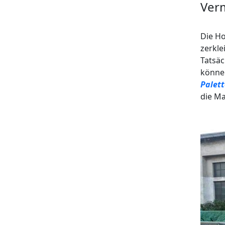
Verm
Die Ho
zerkle
Tatsäc
können
Palett
die Ma