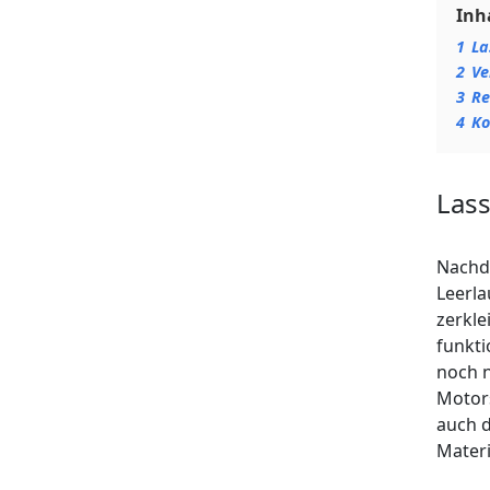
Inh
1
La
2
Ve
3
Re
4
Ko
Lass
Nachd
Leerla
zerkle
funkti
noch n
Motors
auch d
Mater