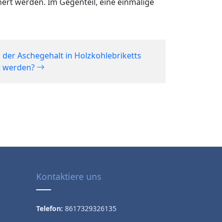
ert werden. Im Gegenteil, eine einmalige
 der Aschegehalt in Holzkohlebriketts
t werden?
Kontaktiere uns
Telefon:
8617329326135