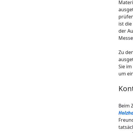
Materi
ausget
prüfen
ist di
der Au
Messe
Zu den
ausget
Sie im
um ein
Kont
Beim Z
Holzh
Freund
tatsäc