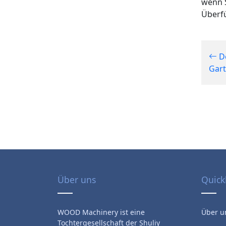
wenn S
Überfü
De
Gart
Über uns
Quick
WOOD Machinery ist eine
Über u
Tochtergesellschaft der Shuliy