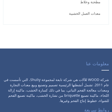
مطحنة وخلاط
معدات العمل الخشبية
معلومات عنا
شركة WOOD للآلات هي شركة تابعة لمجموعة Shuliy، التي تأسست في
عام 2011. تشمل أنشطتها الرئيسية تصميم وتصنيع وبيع معدات النجارة
ومعدات معالجة الفحم النباتي، بما في ذلك كسارة الخشب، ماكينة إزالة
اللحاء، ماكينة تصنيع briquette من نشارة الخشب، ماكينة تصنيع الفحم
للشواء، خطوط إنتاج الفحم وغيرها.
روابط سريعة