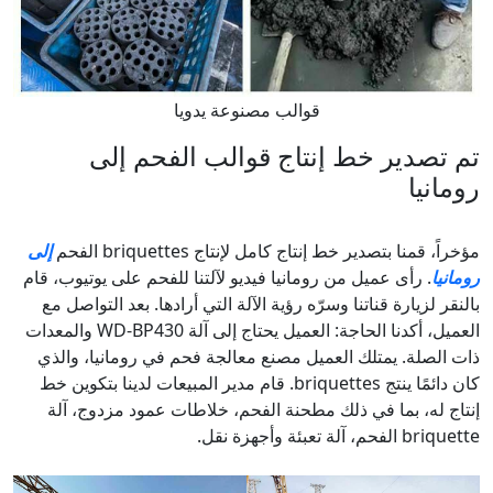
قوالب مصنوعة يدويا
تم تصدير خط إنتاج قوالب الفحم إلى
رومانيا
مؤخراً، قمنا بتصدير خط إنتاج كامل لإنتاج briquettes الفحم
إلى
رومانيا
. رأى عميل من رومانيا فيديو لآلتنا للفحم على يوتيوب، قام
بالنقر لزيارة قناتنا وسرّه رؤية الآلة التي أرادها. بعد التواصل مع
العميل، أكدنا الحاجة: العميل يحتاج إلى آلة WD-BP430 والمعدات
ذات الصلة. يمتلك العميل مصنع معالجة فحم في رومانيا، والذي
كان دائمًا ينتج briquettes. قام مدير المبيعات لدينا بتكوين خط
إنتاج له، بما في ذلك مطحنة الفحم، خلاطات عمود مزدوج، آلة
briquette الفحم، آلة تعبئة وأجهزة نقل.