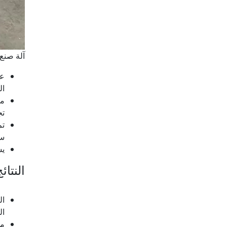
آلة صن
عم
ال
تج
س
يست
النتائ
ال
ال
مل