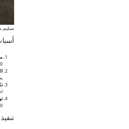
تسليم م
أسباب
مط
1000 كجم/س،
ال
يج
تك
اخ
تو
ال
تنفيذ