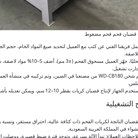
ع قضبان فحم فحم مضغوط
ل فريقنا الفني عن كثب مع العميل لتحديد صيغ المواد الخام، حجم ا
لاصقة.
ارب تشغيل.
تم شحن WD‑CB180 من مصنعنا في الصين، وتم تركيبه في منشأ
لس.
خدم الجهاز لإنتاج قضبان كريات بقطر 10–12 سم، ويمكن تعديله بأشكال قوالب مختلفة.
ج التشغيلية
قضبان الناتجة لكريات الفحم ذات كثافة عالية، احتراق مستقر، ونسبة 
شواء في المملكة العربية السعودية.
احظات العملاء: تبدأ الآلة بسرعة، وتوجد فترة ضبط قصيرة، ووصلت 