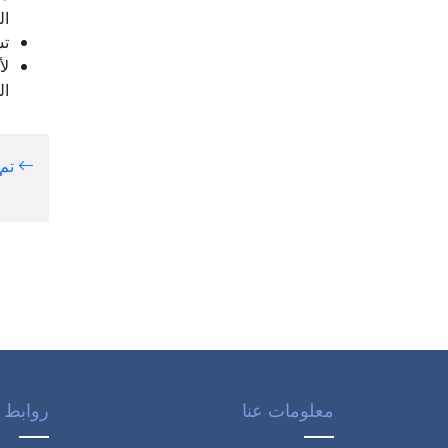
ال
تش
لأ
ال
تم 
معلومات عنا
روابط 