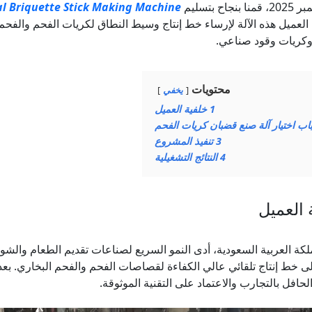
نجاح بتسليم
l Briquette Stick Making Machine
العميل هذه الآلة لإرساء خط إنتاج وسيط النطاق لكريات الفحم والفحم
وكريات وقود صناعي.
محتويات
يخفي
1
خلفية العميل
اب اختيار آلة صنع قضبان كريات الفحم
3
تنفيذ المشروع
4
النتائج التشغيلية
 العميل
كة العربية السعودية، أدى النمو السريع لصناعات تقديم الطعام والشو
 خط إنتاج تلقائي عالي الكفاءة لقصاصات الفحم والفحم البخاري. بعد تق
لحافل بالتجارب والاعتماد على التقنية الموثوقة.