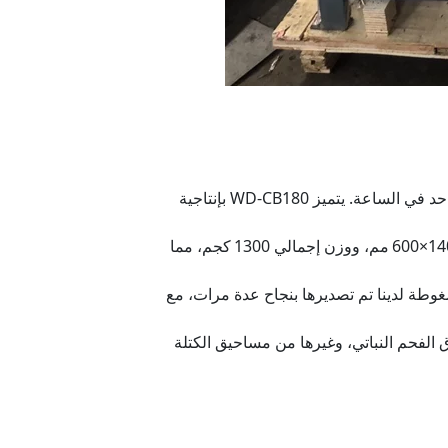
: سعى العميل لتحقيق قدرة إنتاجية تقارب طن واحد في الساعة. يتميز WD‑CB180 بإنتاجية
: يتميز WD‑CB180 بقوة 22 كوا، وأبعاد 2250×1400×600 مم، ووزن إجمالي 1300 كجم، مما
غوطة لدينا تم تصديرها بنجاح عدة مرات، مع
الفحم النباتي، وغيرها من مساحيق الكتلة