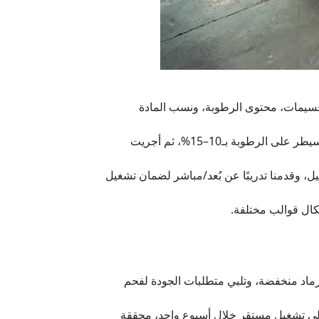
لجسيمات، محتوى الرطوبة، ونسب المادة
محليًا، جهّز العميل مسحوق الفحم (≤3 مم)، أضف 5–10% مواد لاصقة، سيطر على الرطوبة بـ10–15%، ثم أجريت
ة العميل، وقدمنا تدريبًا عن بُعد/مباشر لضمان تشغيل
رماد منخفضة، وتلبي متطلبات الجودة لفحم
إلى تشغيل مستقر خلال أسبوع واحد، محققة