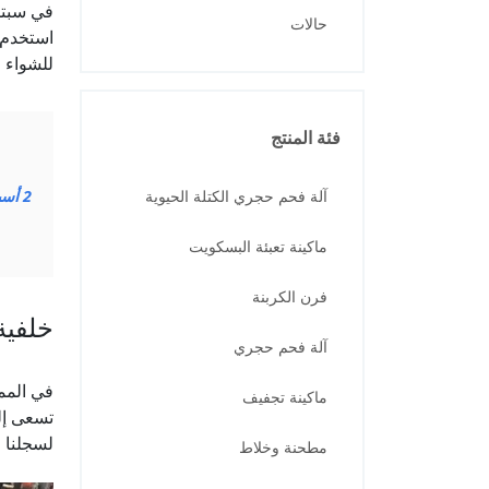
في سبتمبر 2025، قمنا ب
حالات
استخدم 
للشواء 
فئة المنتج
آلة فحم حجري الكتلة الحيوية
2
أسب
ماكينة تعبئة البسكويت
فرن الكربنة
خلفية
آلة فحم حجري
في الممل
ماكينة تجفيف
تسعى إلى
لسجلنا ا
مطحنة وخلاط