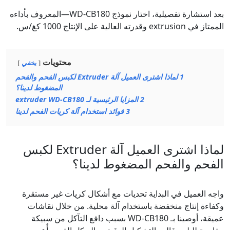
بعد استشارة تفصيلية، اختار نموذج WD-CB180—المعروف بأداءه
الممتاز في extrusion وقدرته العالية على الإنتاج 1000 كغ/س.
محتويات
يخفي
1
لماذا اشترى العميل آلة Extruder لكبس الفحم والفحم
المضغوط لدينا؟
2
المزايا الرئيسية لـ extruder WD-CB180
3
فوائد استخدام آلة كريات الفحم لدينا
لماذا اشترى العميل آلة Extruder لكبس
الفحم والفحم المضغوط لدينا؟
واجه العميل في البداية تحديات مع أشكال كريات غير مستقرة
وكفاءة إنتاج منخفضة باستخدام آلة محلية. من خلال نقاشات
عميقة، أوصينا بـ WD-CB180 بسبب دافع التآكل من سبيكة