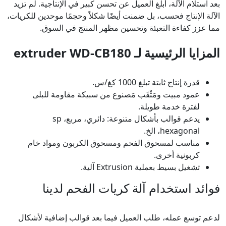
بعد استلام الآلة، أبلغ العميل عن تحسن كبير في الإنتاجية. لم تزيد
الآلة الإنتاج فحسب، بل ضمنت أيضًا شكلاً وحجمًا موحدين للكريات،
مما عزز كفاءة التعبئة وتحسين مظهر المنتج في السوق.
المزايا الرئيسية لـ extruder WD-CB180
قدرة إنتاج ثابتة تبلغ 1000 كغ/س.
عمود مبيت ومَثْقَب مَصنوع من سبيكة مقاومة للبلى
لفترة خدمة طويلة.
يدعم قوالب بأشكال متنوعة: دائري، مربع، sp
hexagonal، الخ.
مناسب لمسحوق الفحم ومسحوق الكربون ومواد خام
كربونية أخرى.
تشغيل بسيط بعملية Extrusion آلية.
فوائد استخدام آلة كريات الفحم لدينا
لدعم توسع عمله، طلب العميل فيما بعد قوالب إضافية لأشكال