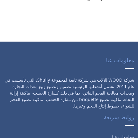
معلومات عنا
شركة WOOD للآلات هي شركة تابعة لمجموعة Shuliy، التي تأسست في
عام 2011. تشمل أنشطتها الرئيسية تصميم وتصنيع وبيع معدات النجارة
ومعدات معالجة الفحم النباتي، بما في ذلك كسارة الخشب، ماكينة إزالة
اللحاء، ماكينة تصنيع briquette من نشارة الخشب، ماكينة تصنيع الفحم
للشواء، خطوط إنتاج الفحم وغيرها.
روابط سريعة
معلومات عنا