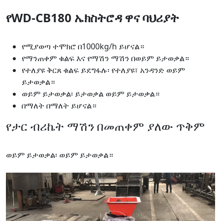
የWD-CB180 ኤክስትሮዳ ዋና ባህሪያት
የሚያወጣ ተሞክሮ በ1000kg/h ይሆናል።
የማንጠቀም ቁልፍ እና የማሽን ማሽን በወይም ይታወቃል።
የተለያዩ ቅርጸ ቁልፍ ይደግፋሉ፡ የተለያዩ፣ አንዳንድ ወይም
ይታወቃል።
ወይም ይታወቃል፡ ይታወቃል ወይም ይታወቃል።
በማለት በማለት ይሆናል።
የታር ብሪኬት ማሽን በመጠቀም ያለው ጥቅም
ወይም ይታወቃል፡ ወይም ይታወቃል።