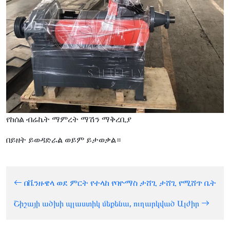
የከሰል ብሬኬት ማምረት ማሽን ማቅረቢያ
በይዘት ይወዳድራል ወይም ይታወቃል።
በቬንዙዌላ ወደ ምርት የተላከ የባዮማስ ታሸጊ ታሸጊ የሚሸጥ ቤት
Շիշայի ածխի պլաստիկ մեքենա, ուղարկված Ալժիր