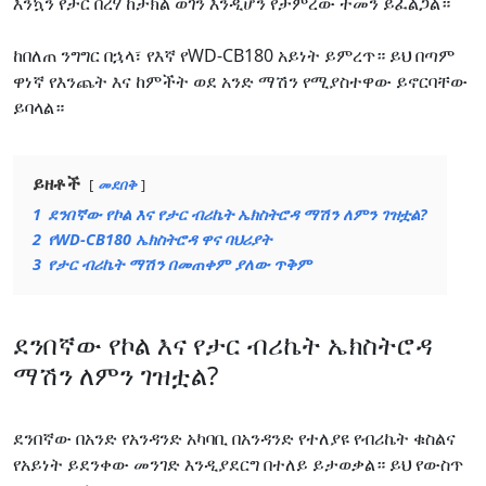
እንኳን የታር በረሃ ከታክል ወገን እንዲሆን የታምረው ተመን ይፈልጋል።
ከበለጠ ንግግር በኋላ፣ የእኛ የWD-CB180 አይነት ይምረጥ። ይህ በጣም
ዋነኛ የእንጨት እና ከምችት ወደ አንድ ማሽን የሚያስተዋው ይኖርባቸው
ይባላል።
ይዘቶች
መደበቅ
1
ደንበኛው የኮል እና የታር ብሪኬት ኤክስትሮዳ ማሽን ለምን ገዝቷል?
2
የWD-CB180 ኤክስትሮዳ ዋና ባህሪያት
3
የታር ብሪኬት ማሽን በመጠቀም ያለው ጥቅም
ደንበኛው የኮል እና የታር ብሪኬት ኤክስትሮዳ
ማሽን ለምን ገዝቷል?
ደንበኛው በአንድ የአንዳንድ አካባቢ በአንዳንድ የተለያዩ የብሪኬት ቁስልና
የአይነት ይደንቀው መንገድ እንዲያደርግ በተለይ ይታወቃል። ይህ የውስጥ