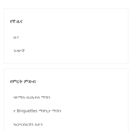
የኛ ዜና
ዜና
ጉዳዮች
የምርት ምድብ
ባዮማስ ብሪኬትስ ማሽን
የ Briquettes ማሸጊያ ማሽን
ካርቦናይዜሽን እቶን