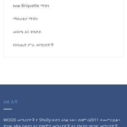
ከሰል Briquette ማሽን
ማድረቂያ ማሽን
መፍጫ እና ቀላቃይ
የእንጨት ሥራ መሣሪያዎች
ስለ እኛ
WOOD መሣሪያዎች የ Shuliy ቡድን አካል ነው፣ ይህም በ2011 ተመሥርቷል።
ዋናው ዕቅፍ የወይን እና የባለሞያ መሣሪያዎች እና የካርቦን ዝርዝር መሣሪያዎች