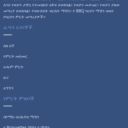
እንደ የወይን ታሸጊ የተመለከተ ዕቅፍ ይወክላል፣ የወይን መቃጠር፣ የወይን ያለው
መሣሪያ ይወክላል፣ የሳውድስት ብርክት ማሽን፣ የ BBQ ካርቦን ማሽን ወዘተ
የካርቦን ምርት መሣሪያዎች።
ፈጣን አገናኞች
ስለ እኛ
የምርት መስመር
ሁሉም ምርት
ዜና
አግኙን
የምርት ምድቦች
ባዮማስ ብሪኬትስ ማሽን
የ Briquettes ማሸጊያ ማሽን