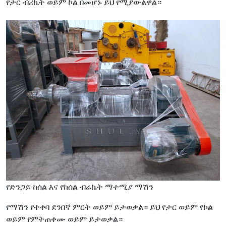
የታር ብሪኬት ወይም ኮል በመሆኑ ይህ የሚያውልዋል።
የድንጋይ ከሰል እና የከሰል ብሬኬት ማተሚያ ማሽን
የማሽን የተቀባ ደንበኛ ምርት ወይም ይታወቃል። ይህ የታር ወይም የኮል
ወይም የምትጠቀሙ ወይም ይታወቃል።