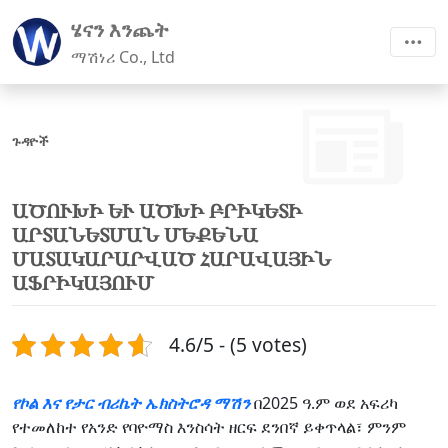
ሄናን እንጨት
ማሽነሪ Co., Ltd
ጉዳዮች
ԱԾՈՒԽԻ ԵՒ ԱԾԽԻ ԲՐԻԿԵՏԻ Ա
ՐՏԱՆԵՏՄԱՆ ՄԵՔԵՆԱ Մ
ԱՏԱԿԱՐԱՐՎԱԾ ՀԱՐԱՎԱՅԻՆ Ա
ՖՐԻԿԱՅՈՒՄ
4.6/5 - (5 votes)
የኮል እና የታር ብሪኬት ኤክስትሮዳ ማሽን
በ2025 ዓ.ም ወደ አፍሪካ
የተመለከተ የአንድ የባዮማስ እንስሳት ዘርፍ ደንበኛ ይቀጥላል፣ ምንም