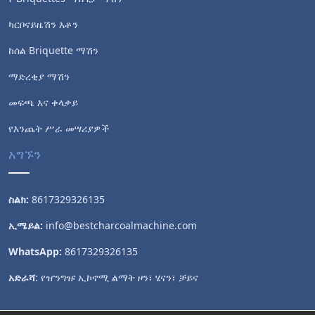
ካርቦናይዜሽን እቶን
ከሰል Briquette ማሽን
ማድረቂያ ማሽን
መፍጫ እና ቀላቃይ
የእንጨት ሥራ መሣሪያዎች
አግኙን
ስልክ:
8617329326135
ኢሜይል:
info@bestcharcoalmachine.com
WhatsApp:
8617329326135
አድራሻ
: የዠንግዡ ኢኮኖሚ ልማት ዞን፣ ሄናን፣ ቻይና