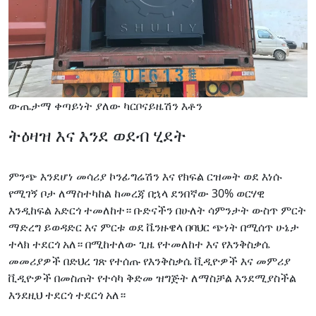
ውጤታማ ቀጣይነት ያለው ካርቦናይዜሽን እቶን
ትዕዛዝ እና እንደ ወደብ ሂደት
ምንጭ እንደሆነ መሳሪያ ኮንፊግሬሽን እና የክፍል ርዝመት ወደ እነሱ
የሚገኝ ቦታ ለማስተካከል ከመረጃ በኋላ ደንበኛው 30% ወርሃዊ
እንዲከፍል አድርጎ ተመለከተ። ቡድናችን በሁለት ሳምንታት ውስጥ ምርት
ማድረግ ይወዳድር እና ምርቱ ወደ ቬንዙዌላ በባህር ጭነት በሚሰጥ ሁኔታ
ተላክ ተደርጎ አለ። በሚከተለው ጊዜ የተመለከተ እና የእንቅስቃሴ
መመሪያዎች በድህረ ገጽ የተሰጡ የእንቅስቃሴ ቪዲዮዎች እና መምሪያ
ቪዲዮዎች በመስጠት የተሳካ ቅድመ ዝግጅት ለማስቻል እንደሚያስችል
እንደዚህ ተደርጎ ተደርጎ አለ።