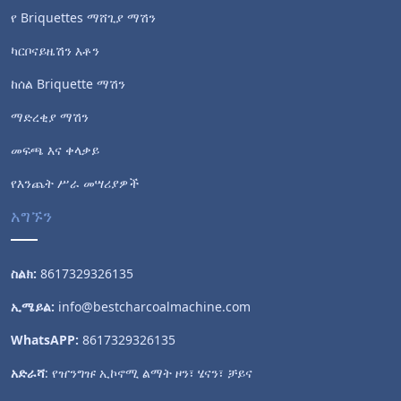
የ Briquettes ማሸጊያ ማሽን
ካርቦናይዜሽን እቶን
ከሰል Briquette ማሽን
ማድረቂያ ማሽን
መፍጫ እና ቀላቃይ
የእንጨት ሥራ መሣሪያዎች
አግኙን
ስልክ:
8617329326135
ኢሜይል:
info@bestcharcoalmachine.com
WhatsAPP:
8617329326135
አድራሻ
: የዠንግዡ ኢኮኖሚ ልማት ዞን፣ ሄናን፣ ቻይና