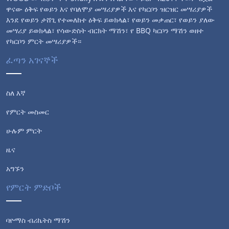
ዋናው ዕቅፍ የወይን እና የባለሞያ መሣሪያዎች እና የካርቦን ዝርዝር መሣሪያዎች
እንደ የወይን ታሸጊ የተመለከተ ዕቅፍ ይወክላል፣ የወይን መቃጠር፣ የወይን ያለው
መሣሪያ ይወክላል፣ የሳውድስት ብርክት ማሽን፣ የ BBQ ካርቦን ማሽን ወዘተ
የካርቦን ምርት መሣሪያዎች።
ፈጣን አገናኞች
ስለ እኛ
የምርት መስመር
ሁሉም ምርት
ዜና
አግኙን
የምርት ምድቦች
ባዮማስ ብሪኬትስ ማሽን