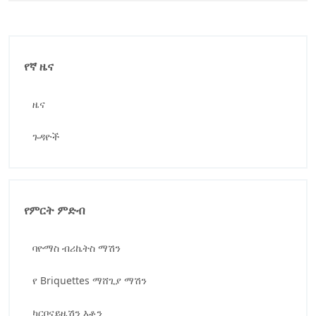
የኛ ዜና
ዜና
ጉዳዮች
የምርት ምድብ
ባዮማስ ብሪኬትስ ማሽን
የ Briquettes ማሸጊያ ማሽን
ካርቦናይዜሽን እቶን