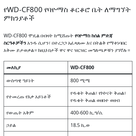
የWD-CF800 የባዮማስ ቆርቆሮ ቤት ለማግኘት
ምክንያቶች
WD-CF800 ሞዴል በብዛት ከሚሸጡት
የባዮማስ ከሰል ምድጃ
ስርዓቶቻችን
አንዱ ሲሆን፣ በተረጋጋ አፈጻጸሙ እና በትልቅ የማቀነባበር
አቅሙ ይታወቃል። ከዚህ በታች ዋና ዋና ዝርዝር መግለጫዎቹን ያገኛሉ።
መለኪያ
WD-CF800
ውስጣዊ ዓይነት
800 ሚሜ
የዱቄት ቅጠል፣ የኮኮናት ቅጠል፣
የተመረጡ የእቃ አይነቶች
የዱቄት ቅጠል ወዘበተ ወዘብ
የውጤት አቅም
400-600 ኪ.ግ/ሰ.
ኃይል
18.5 ኪ.ወ