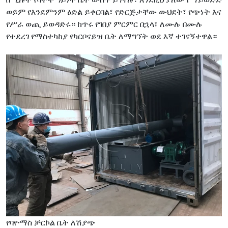
ወይም የእንደምንም ዕድል ይቀርባል፣ የድርጅታቸው ውህደት፣ የጭነት እና
የሥራ ወጪ ይወዳድሩ። ከጥሩ የገበያ ምርምር በኋላ፣ ለሙሉ በሙሉ
የተደረገ የማስተካከያ የካርቦናይዝ ቤት ለማግኘት ወደ እኛ ተገናኝተዋል።
የባዮማስ ቻርኮል ቤት ለሽያጭ