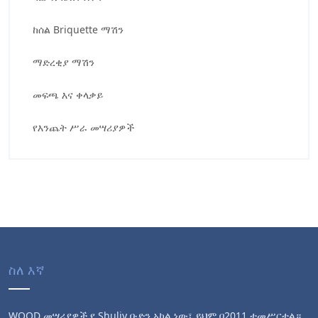
ከሰል Briquette ማሽን
ማድረቂያ ማሽን
መፍጫ እና ቀላቃይ
የእንጨት ሥራ መሣሪያዎች
ስለ እኛ
WOOD መሣሪያዎች የ Shuliy ቡድን አካል ነው፣ ይህም በ2011 ተመሥርቷል።