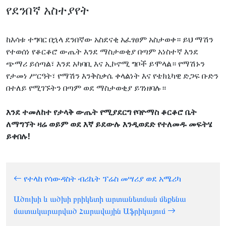
የደንበኛ አስተያየት
ከእሳቱ ተግባር በኋላ ደንበኛው አስደናቂ አፈፃፀም አስታወቀ። ይህ ማሽን
የተወሰነ የቆርቆሮ ውጤት እንደ ማስታወቂያ በጣም አነስተኛ እንደ
ጭማሪ ይሰጣል፣ እንደ አካባቢ እና ኢኮኖሚ ግቦች ይሞላል። የማሽኑን
የታመነ ሥርዓት፣ የማሽን እንቅስቃሴ ቀላልነት እና የቴክኒካዊ ድጋፍ ቡድን
በተለይ የሚገኙትን በጣም ወደ ማስታወቂያ ይገነዘባሉ።
እንደ ተመለከተ የታላቅ ውጤት የሚያደርግ የባዮማስ ቆርቆሮ ቤት
ለማግኘት ዛሬ ወይም ወደ እኛ ይደውሉ እንዲወደድ የተለመዱ መፍትሄ
ይቀበሉ!
የተላከ የሳውዳስት ብሪኬት ፕሬስ መሣሪያ ወደ አሜሪካ
Ածուխի և ածխի բրիկետի արտանետման մեքենա
մատակարարված Հարավային Աֆրիկայում