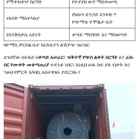
የማቀዝቀዣ ስርዓት
የተያያዘ ውሃ ማስቀመጫ
የክሎን ድንጋይ አንቀጽ +
የእሳት ማስተካከያ
የጭማቂ ተሞልታ ቤት
የእንቅስቃሴ አይነት
ቀጣይ ማስገባት እና ማስወጣት
ባዮማስ ቻርኮል ቤተ ክርስቲያን ለሽያጭ ዝርዝር
ደንበኛው በተለይ በ
ቀጣይ አሠራር
፣
ዝቅተኛ የጭስ ልቀት ስርዓት
እና
ራስ-
ሰር የሙቀት መቆጣጠሪያ
ተደንቆ ነበር፤ እነዚህ ሁሉ ከፍ ያለ ብቃት እና
ንፁህ የምርት አካባቢ አስተዋፅኦ ያደርጋሉ።