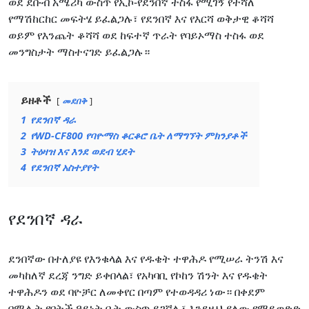
ወደ ደቡብ አሜሪካ ውስጥ የኢኮ-የደንበኛ ተስፋ የሚገኝ የተሻለ
የማሽከርከር መፍትሄ ይፈልጋሉ፣ የደንበኛ እና የእርሻ ወቅታዊ ቆሻሻ
ወይም የእንጨት ቆሻሻ ወደ ከፍተኛ ጥራት የባይኦማስ ተስፋ ወደ
መንግስታት ማስተናገድ ይፈልጋሉ።
ይዘቶች
መደበቅ
1
የደንበኛ ዳራ
2
የWD-CF800 የባዮማስ ቆርቆሮ ቤት ለማግኘት ምክንያቶች
3
ትዕዛዝ እና እንደ ወደብ ሂደት
4
የደንበኛ አስተያየት
የደንበኛ ዳራ
ደንበኛው በተለያዩ የእንቁላል እና የዱቄት ተዋሕዶ የሚሠራ ትንሽ እና
መካከለኛ ደረጃ ንግድ ይቀበላል፣ የአካባቢ የኮከን ሽንት እና የዱቄት
ተዋሕዶን ወደ ባዮቻር ለመቀየር በጣም የተወዳዳሪ ነው። በቀደም
በሚሉት የባትች ዓይነት ቤት ውስጥ ይገኛሉ፣ እንደዚህ ያለው የማይወድድ