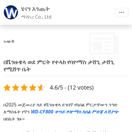
ሄናን እንጨት
ማሽነሪ Co., Ltd
ጉዳዮች
በቬንዙዌላ ወደ ምርት የተላከ የባዮማስ ታሸጊ ታሸጊ
የሚሸጥ ቤት
4.6/5 - (12 votes)
በ2025 መጀመሪያ ላይ የቬንዙዌላ ደንበኛ የከሰል ምርታቸውን ንግድ
ለማስፋት የኛን
WD-CF800 ቀጣይ የባዮማስ ከሰል ምድጃ ለሽያጭ
በስኬት ገዙ።